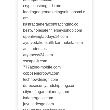
cryptocasinoguid.com
leadingedgemarketingsolutionsmi.c
om
kastratigeneralcontractinginc.co
bestwholesalenfljerseysshop.com
openlivinglabdays14.com
ayurvedakonsultti-kari-nokela.com
antitraders.biz
aryanews24.com
xscape-it.com
777azino-mobile.com
cobbseniorbowl.com
technowdesign.com
durexsecurityandshipping.com
cityroofingandplannig.com
ivdabergasa.com
juyultadesga.com