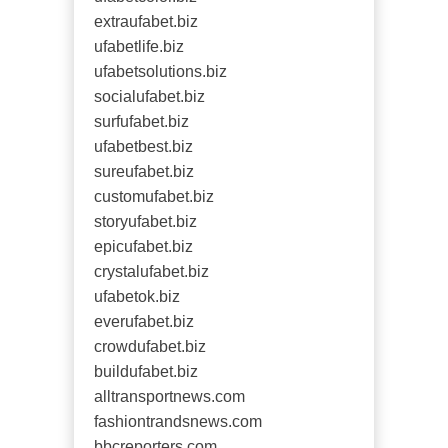
extraufabet.biz
ufabetlife.biz
ufabetsolutions.biz
socialufabet.biz
surfufabet.biz
ufabetbest.biz
sureufabet.biz
customufabet.biz
storyufabet.biz
epicufabet.biz
crystalufabet.biz
ufabetok.biz
everufabet.biz
crowdufabet.biz
buildufabet.biz
alltransportnews.com
fashiontrandsnews.com
bbcreporters.com