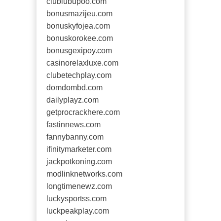
clublubupoo.com
bonusmazijeu.com
bonuskyfojea.com
bonuskorokee.com
bonusgexipoy.com
casinorelaxluxe.com
clubetechplay.com
domdombd.com
dailyplayz.com
getprocrackhere.com
fastinnews.com
fannybanny.com
ifinitymarketer.com
jackpotkoning.com
modlinknetworks.com
longtimenewz.com
luckysportss.com
luckpeakplay.com