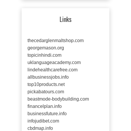
Links
thecedarglenmaltshop.com
georgemason.org
topicinhindi.com
uklanguageacademy.com
lindehealthcarefree.com
allbusinessjobs.info
top10products.net
pickabatours.com
beastmode-bodybuilding.com
financelplan.info
businessfuture.info
infojudibet.com
cbdmap.info