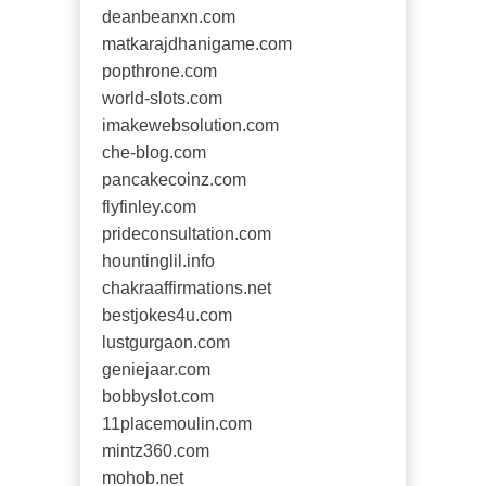
deanbeanxn.com
matkarajdhanigame.com
popthrone.com
world-slots.com
imakewebsolution.com
che-blog.com
pancakecoinz.com
flyfinley.com
prideconsultation.com
hountinglil.info
chakraaffirmations.net
bestjokes4u.com
lustgurgaon.com
geniejaar.com
bobbyslot.com
11placemoulin.com
mintz360.com
mohob.net