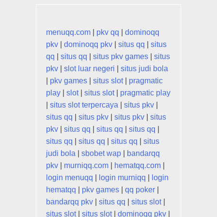
menuqq.com
|
pkv qq
|
dominoqq
pkv
|
dominoqq pkv
|
situs qq
|
situs
qq
|
situs qq
|
situs pkv games
|
situs
pkv
|
slot luar negeri
|
situs judi bola
|
pkv games
|
situs slot
|
pragmatic
play
|
slot
|
situs slot
|
pragmatic play
|
situs slot terpercaya
|
situs pkv
|
situs qq
|
situs pkv
|
situs pkv
|
situs
pkv
|
situs qq
|
situs qq
|
situs qq
|
situs qq
|
situs qq
|
situs qq
|
situs
judi bola
|
sbobet wap
|
bandarqq
pkv
|
murniqq.com
|
hematqq.com
|
login menuqq
|
login murniqq
|
login
hematqq
|
pkv games
|
qq poker
|
bandarqq pkv
|
situs qq
|
situs slot
|
situs slot
|
situs slot
|
dominoqq pkv
|