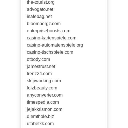
the-tourist.org
advogato.net
isafebag.net
bloombergz.com
enterpriseboosts.com
casino-kartenspiele.com
casino-automatenspiele.org
casino-tischspiele.com
otbody.com
jamestrust.net
trenz24.com
skipworking.com
loizbeauty.com
anyconverter.com
timespedia.com
jejakkrismon.com
diemthole.biz
ufabetkk.com