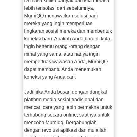
Di masa ketika banyak dari kita merasa
lebih terisolasi dari sebelumnya,
MurniQQ menawarkan solusi bagi
mereka yang ingin memperluas
lingkaran sosial mereka dan membentuk
koneksi baru. Apakah Anda baru di kota,
ingin bertemu orang -orang dengan
minat yang sama, atau hanya ingin
memperluas wawasan Anda, MurniQQ
dapat membantu Anda menemukan
koneksi yang Anda cari.
Jadi, jika Anda bosan dengan dangkal
platform media sosial tradisional dan
mencari cara yang lebih bermakna untuk
terhubung secara online, saatnya untuk
mencoba Murniqq. Bergabunglah
dengan revolusi aplikasi dan mulailah