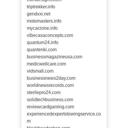
triptrekker.info
gendxxi.net
motomasters.info
mycarzone.info
vibecasaconcepts.com
quantum24.info
quantenki.com
businessmagazineusa.com
medicwellcare.com
vidsmall.com
businessnews2day.com
worldnewsrecords.com
sterilepro24.com
solidtechbusiness.com
reviewcardgaming.com
experiencedexpertstowingservice.co
m