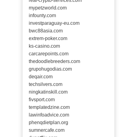
real-crypto-services.com
mypetzworld.com
infounty.com
investparaguay-eu.com
bwc88asia.com
extrem-poker.com
ks-casino.com
carcarepoints.com
thedoodlebreeders.com
grupohugodias.com
deqair.com
techsilvers.com
ningkatinskill.com
fivsport.com
templatedzine.com
lawinfoadvice.com
phenqdietplan.org
sumnercafe.com