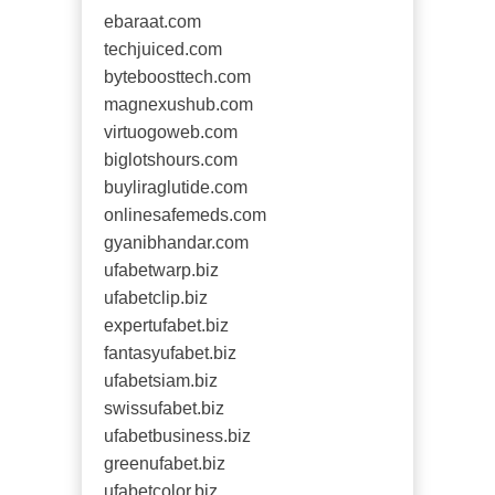
ebaraat.com
techjuiced.com
byteboosttech.com
magnexushub.com
virtuogoweb.com
biglotshours.com
buyliraglutide.com
onlinesafemeds.com
gyanibhandar.com
ufabetwarp.biz
ufabetclip.biz
expertufabet.biz
fantasyufabet.biz
ufabetsiam.biz
swissufabet.biz
ufabetbusiness.biz
greenufabet.biz
ufabetcolor.biz