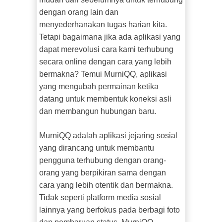
dengan orang lain dan
menyederhanakan tugas harian kita.
Tetapi bagaimana jika ada aplikasi yang
dapat merevolusi cara kami terhubung
secara online dengan cara yang lebih
bermakna? Temui MurniQQ, aplikasi
yang mengubah permainan ketika
datang untuk membentuk koneksi asli
dan membangun hubungan baru.
MurniQQ adalah aplikasi jejaring sosial
yang dirancang untuk membantu
pengguna terhubung dengan orang-
orang yang berpikiran sama dengan
cara yang lebih otentik dan bermakna.
Tidak seperti platform media sosial
lainnya yang berfokus pada berbagi foto