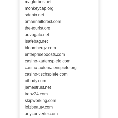
magforbes.net
monkeycap.org
sdenix.net
amarinhillcrest.com
the-tourist.org
advogato.net
isafebag.net
bloombergz.com
enterpriseboosts.com
casino-kartenspiele.com
casino-automatenspiele.org
casino-tischspiele.com
otbody.com
jamestrust.net
trenz24.com
skipworking.com
loizbeauty.com
anyconverter.com