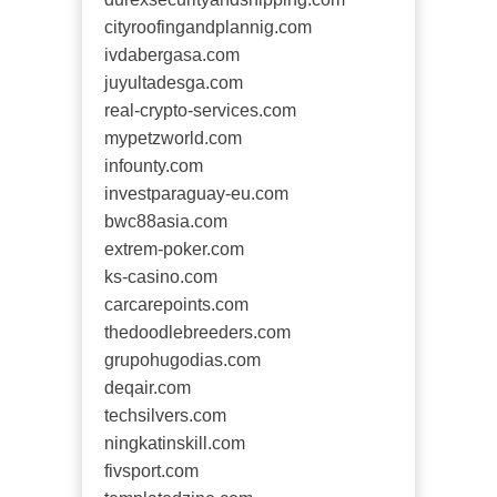
cityroofingandplannig.com
ivdabergasa.com
juyultadesga.com
real-crypto-services.com
mypetzworld.com
infounty.com
investparaguay-eu.com
bwc88asia.com
extrem-poker.com
ks-casino.com
carcarepoints.com
thedoodlebreeders.com
grupohugodias.com
deqair.com
techsilvers.com
ningkatinskill.com
fivsport.com