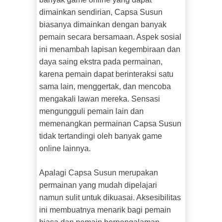
dimainkan sendirian, Capsa Susun
biasanya dimainkan dengan banyak
pemain secara bersamaan. Aspek sosial
ini menambah lapisan kegembiraan dan
daya saing ekstra pada permainan,
karena pemain dapat berinteraksi satu
sama lain, menggertak, dan mencoba
mengakali lawan mereka. Sensasi
mengungguli pemain lain dan
memenangkan permainan Capsa Susun
tidak tertandingi oleh banyak game
online lainnya.
Apalagi Capsa Susun merupakan
permainan yang mudah dipelajari
namun sulit untuk dikuasai. Aksesibilitas
ini membuatnya menarik bagi pemain