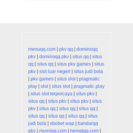
menuqq.com
|
pkv qq
|
dominoqq
pkv
|
dominoqq pkv
|
situs qq
|
situs
qq
|
situs qq
|
situs pkv games
|
situs
pkv
|
slot luar negeri
|
situs judi bola
|
pkv games
|
situs slot
|
pragmatic
play
|
slot
|
situs slot
|
pragmatic play
|
situs slot terpercaya
|
situs pkv
|
situs qq
|
situs pkv
|
situs pkv
|
situs
pkv
|
situs qq
|
situs qq
|
situs qq
|
situs qq
|
situs qq
|
situs qq
|
situs
judi bola
|
sbobet wap
|
bandarqq
pkv
|
murniqq.com
|
hematqq.com
|