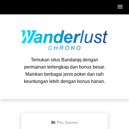
Skip
to
content
Temukan situs Bandarqq dengan
permainan terlengkap dan bonus besar.
Mainkan berbagai jenis poker dan raih
keuntungan lebih dengan bonus harian.
Pkv Games