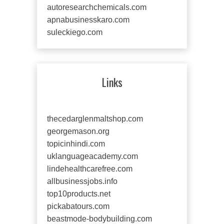
autoresearchchemicals.com
apnabusinesskaro.com
suleckiego.com
Links
thecedarglenmaltshop.com
georgemason.org
topicinhindi.com
uklanguageacademy.com
lindehealthcarefree.com
allbusinessjobs.info
top10products.net
pickabatours.com
beastmode-bodybuilding.com