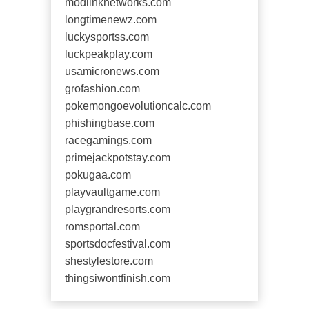
modlinknetworks.com
longtimenewz.com
luckysportss.com
luckpeakplay.com
usamicronews.com
grofashion.com
pokemongoevolutioncalc.com
phishingbase.com
racegamings.com
primejackpotstay.com
pokugaa.com
playvaultgame.com
playgrandresorts.com
romsportal.com
sportsdocfestival.com
shestylestore.com
thingsiwontfinish.com