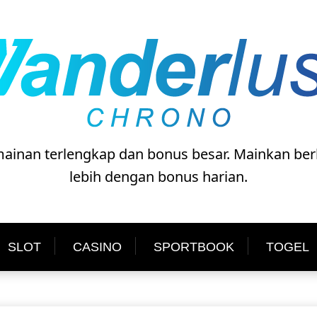
inan terlengkap dan bonus besar. Mainkan berb
lebih dengan bonus harian.
SLOT
CASINO
SPORTBOOK
TOGEL