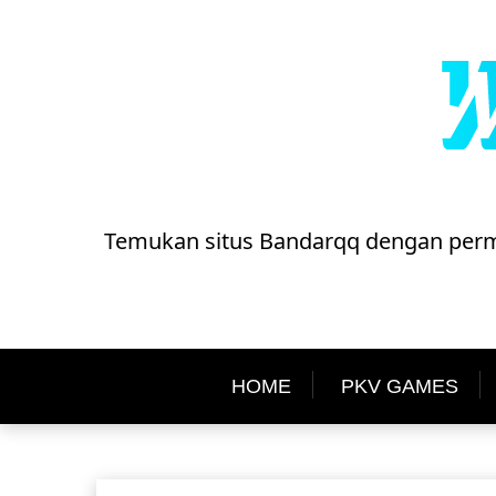
Skip
to
content
Temukan situs Bandarqq dengan perma
HOME
PKV GAMES