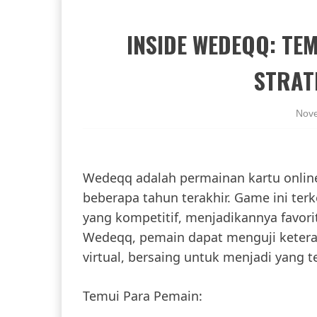
INSIDE WEDEQQ: TE
STRAT
Nov
Wedeqq adalah permainan kartu onlin
beberapa tahun terakhir. Game ini ter
yang kompetitif, menjadikannya favori
Wedeqq, pemain dapat menguji ketera
virtual, bersaing untuk menjadi yang
Temui Para Pemain: