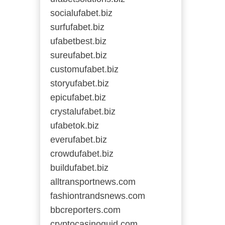
socialufabet.biz
surfufabet.biz
ufabetbest.biz
sureufabet.biz
customufabet.biz
storyufabet.biz
epicufabet.biz
crystalufabet.biz
ufabetok.biz
everufabet.biz
crowdufabet.biz
buildufabet.biz
alltransportnews.com
fashiontrandsnews.com
bbcreporters.com
cryptocasinoguid.com