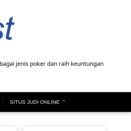
agai jenis poker dan raih keuntungan
SITUS JUDI ONLINE