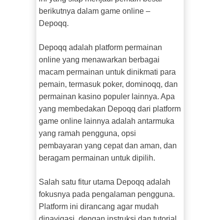
berikutnya dalam game online –
Depoqq.
Depoqq adalah platform permainan
online yang menawarkan berbagai
macam permainan untuk dinikmati para
pemain, termasuk poker, dominoqq, dan
permainan kasino populer lainnya. Apa
yang membedakan Depoqq dari platform
game online lainnya adalah antarmuka
yang ramah pengguna, opsi
pembayaran yang cepat dan aman, dan
beragam permainan untuk dipilih.
Salah satu fitur utama Depoqq adalah
fokusnya pada pengalaman pengguna.
Platform ini dirancang agar mudah
dinavigasi, dengan instruksi dan tutorial