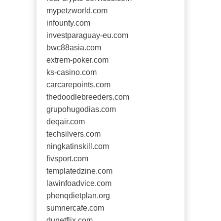
mypetzworld.com
infounty.com
investparaguay-eu.com
bwc88asia.com
extrem-poker.com
ks-casino.com
carcarepoints.com
thedoodlebreeders.com
grupohugodias.com
deqair.com
techsilvers.com
ningkatinskill.com
fivsport.com
templatedzine.com
lawinfoadvice.com
phenqdietplan.org
sumnercafe.com
dunetflix.com