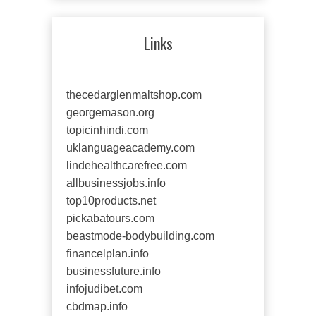
Links
thecedarglenmaltshop.com
georgemason.org
topicinhindi.com
uklanguageacademy.com
lindehealthcarefree.com
allbusinessjobs.info
top10products.net
pickabatours.com
beastmode-bodybuilding.com
financelplan.info
businessfuture.info
infojudibet.com
cbdmap.info