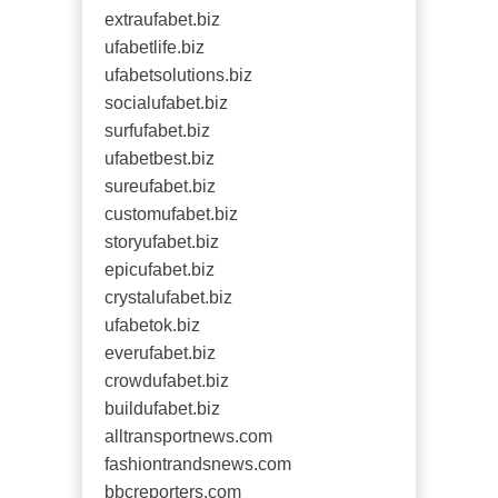
extraufabet.biz
ufabetlife.biz
ufabetsolutions.biz
socialufabet.biz
surfufabet.biz
ufabetbest.biz
sureufabet.biz
customufabet.biz
storyufabet.biz
epicufabet.biz
crystalufabet.biz
ufabetok.biz
everufabet.biz
crowdufabet.biz
buildufabet.biz
alltransportnews.com
fashiontrandsnews.com
bbcreporters.com