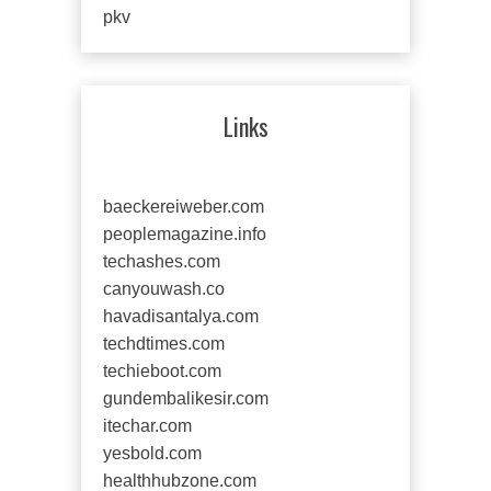
pkv
Links
baeckereiweber.com
peoplemagazine.info
techashes.com
canyouwash.co
havadisantalya.com
techdtimes.com
techieboot.com
gundembalikesir.com
itechar.com
yesbold.com
healthhubzone.com