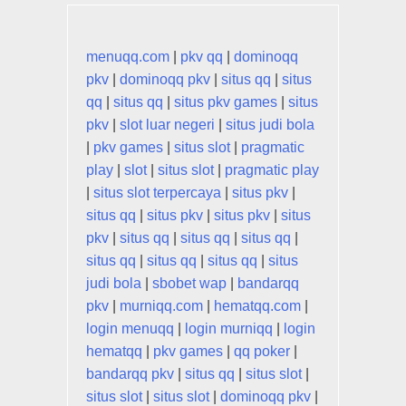
menuqq.com
|
pkv qq
|
dominoqq
pkv
|
dominoqq pkv
|
situs qq
|
situs
qq
|
situs qq
|
situs pkv games
|
situs
pkv
|
slot luar negeri
|
situs judi bola
|
pkv games
|
situs slot
|
pragmatic
play
|
slot
|
situs slot
|
pragmatic play
|
situs slot terpercaya
|
situs pkv
|
situs qq
|
situs pkv
|
situs pkv
|
situs
pkv
|
situs qq
|
situs qq
|
situs qq
|
situs qq
|
situs qq
|
situs qq
|
situs
judi bola
|
sbobet wap
|
bandarqq
pkv
|
murniqq.com
|
hematqq.com
|
login menuqq
|
login murniqq
|
login
hematqq
|
pkv games
|
qq poker
|
bandarqq pkv
|
situs qq
|
situs slot
|
situs slot
|
situs slot
|
dominoqq pkv
|