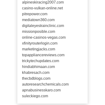
alpineskiracing2007.com
casino-vulkan-online.net
pitrepower.com
mediatown360.com
digitaleyestrainclinic.com
missionposible.com
online-casinos-vegas.com
xfinityrouterlogin.com
marketingjacks.com
topappliancereviews.com
trickytechupdates.com
hindiabhimaan.com
khabresach.com
thecbdblogs.com
autoresearchchemicals.com
apnabusinesskaro.com
suleckiego.com