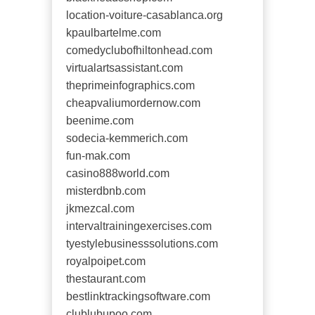
location-voiture-casablanca.org
kpaulbartelme.com
comedyclubofhiltonhead.com
virtualartsassistant.com
theprimeinfographics.com
cheapvaliumordernow.com
beenime.com
sodecia-kemmerich.com
fun-mak.com
casino888world.com
misterdbnb.com
jkmezcal.com
intervaltrainingexercises.com
tyestylebusinesssolutions.com
royalpoipet.com
thestaurant.com
bestlinktrackingsoftware.com
clublubupoo.com