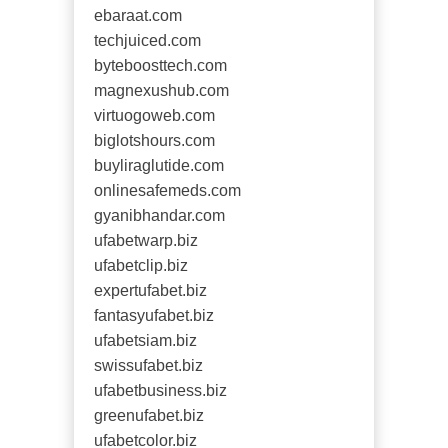
ebaraat.com
techjuiced.com
byteboosttech.com
magnexushub.com
virtuogoweb.com
biglotshours.com
buyliraglutide.com
onlinesafemeds.com
gyanibhandar.com
ufabetwarp.biz
ufabetclip.biz
expertufabet.biz
fantasyufabet.biz
ufabetsiam.biz
swissufabet.biz
ufabetbusiness.biz
greenufabet.biz
ufabetcolor.biz