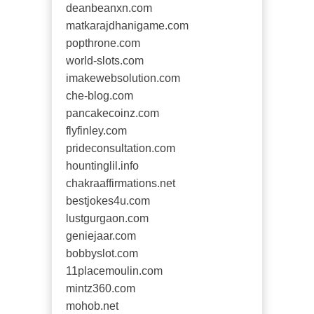
deanbeanxn.com
matkarajdhanigame.com
popthrone.com
world-slots.com
imakewebsolution.com
che-blog.com
pancakecoinz.com
flyfinley.com
prideconsultation.com
hountinglil.info
chakraaffirmations.net
bestjokes4u.com
lustgurgaon.com
geniejaar.com
bobbyslot.com
11placemoulin.com
mintz360.com
mohob.net