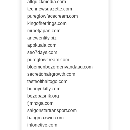
allquickmedia.com
technewsgazette.com
pureglowfacecream.com
kingofherrings.com
mrbetjapan.com
anewentity.biz
appkuala.com
seo7days.com
pureglowcream.com
bloemenbezorgenvandaag.com
secrettohairgrowth.com
tasteofthaitogo.com
bunnynkitty.com
bezopasnik.org
fjmnxga.com
saigonstartransport.com
bangmaxwin.com
infonetive.com