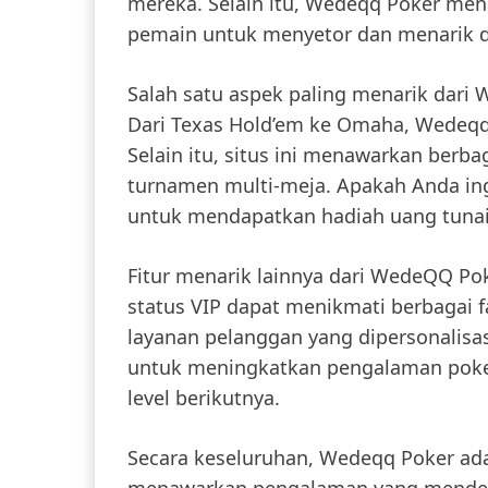
mereka. Selain itu, Wedeqq Poker m
pemain untuk menyetor dan menarik 
Salah satu aspek paling menarik dari
Dari Texas Hold’em ke Omaha, Wedeqq
Selain itu, situs ini menawarkan berba
turnamen multi-meja. Apakah Anda in
untuk mendapatkan hadiah uang tunai
Fitur menarik lainnya dari WedeQQ Po
status VIP dapat menikmati berbagai f
layanan pelanggan yang dipersonalisa
untuk meningkatkan pengalaman pok
level berikutnya.
Secara keseluruhan, Wedeqq Poker adal