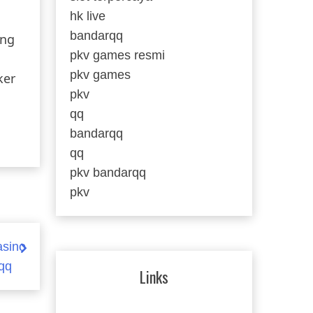
hk live
bandarqq
ang
pkv games resmi
pkv games
ker
pkv
qq
bandarqq
qq
pkv bandarqq
pkv
asino
qq
Links