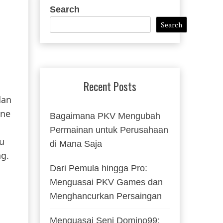
Search
Search
Recent Posts
dan
ine
Bagaimana PKV Mengubah
Permainan untuk Perusahaan
u
di Mana Saja
g.
Dari Pemula hingga Pro:
Menguasai PKV Games dan
Menghancurkan Persaingan
Menguasai Seni Domino99: