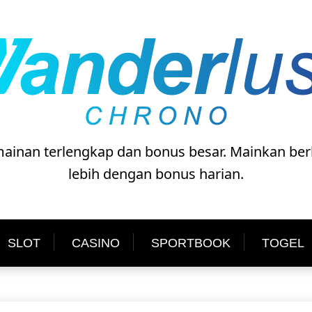
inan terlengkap dan bonus besar. Mainkan berb
lebih dengan bonus harian.
SLOT
CASINO
SPORTBOOK
TOGEL