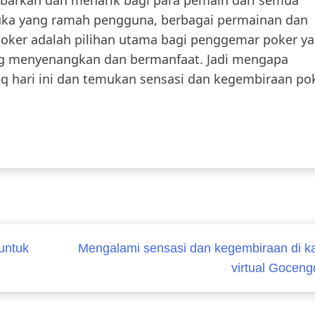
rkan dan menarik bagi para pemain dari semua
uka yang ramah pengguna, berbagai permainan dan
oker adalah pilihan utama bagi penggemar poker y
ng menyenangkan dan bermanfaat. Jadi mengapa
 hari ini dan temukan sensasi dan kegembiraan po
untuk
Mengalami sensasi dan kegembiraan di k
virtual Goceng