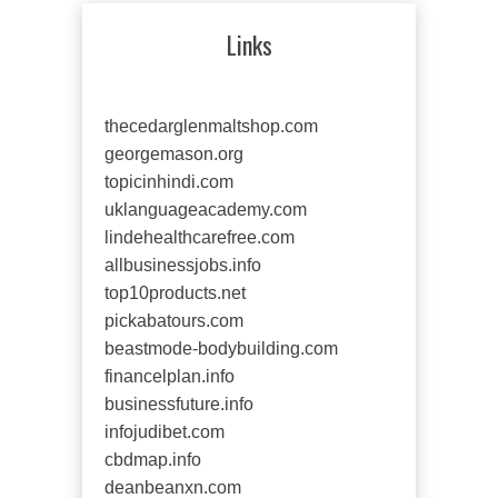
Links
thecedarglenmaltshop.com
georgemason.org
topicinhindi.com
uklanguageacademy.com
lindehealthcarefree.com
allbusinessjobs.info
top10products.net
pickabatours.com
beastmode-bodybuilding.com
financelplan.info
businessfuture.info
infojudibet.com
cbdmap.info
deanbeanxn.com