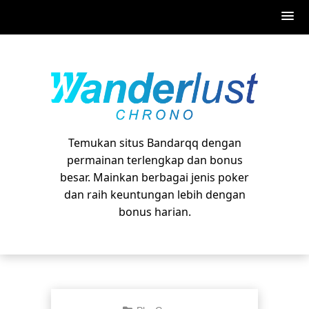
Skip
to
content
Temukan situs Bandarqq dengan
permainan terlengkap dan bonus
besar. Mainkan berbagai jenis poker
dan raih keuntungan lebih dengan
bonus harian.