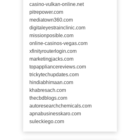
casino-vulkan-online.net
pitrepower.com
mediatown360.com
digitaleyestrainclinic.com
missionposible.com
online-casinos-vegas.com
xfinityrouterlogin.com
marketingjacks.com
topappliancereviews.com
trickytechupdates.com
hindiabhimaan.com
khabresach.com
thecbdblogs.com
autoresearchchemicals.com
apnabusinesskaro.com
suleckiego.com