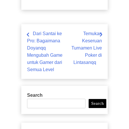
Post
Dari Santai ke
Temukan
Pro: Bagaimana
Keseruan
navigation
Doyanqq
Turnamen Live
Mengubah Game
Poker di
untuk Gamer dari
Lintasanqq
Semua Level
Search
Search