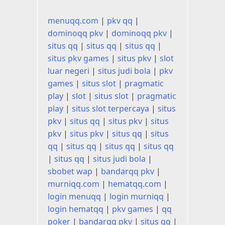
menuqq.com
|
pkv qq
|
dominoqq pkv
|
dominoqq pkv
|
situs qq
|
situs qq
|
situs qq
|
situs pkv games
|
situs pkv
|
slot
luar negeri
|
situs judi bola
|
pkv
games
|
situs slot
|
pragmatic
play
|
slot
|
situs slot
|
pragmatic
play
|
situs slot terpercaya
|
situs
pkv
|
situs qq
|
situs pkv
|
situs
pkv
|
situs pkv
|
situs qq
|
situs
qq
|
situs qq
|
situs qq
|
situs qq
|
situs qq
|
situs judi bola
|
sbobet wap
|
bandarqq pkv
|
murniqq.com
|
hematqq.com
|
login menuqq
|
login murniqq
|
login hematqq
|
pkv games
|
qq
poker
|
bandarqq pkv
|
situs qq
|