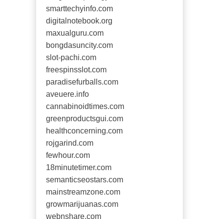
smarttechyinfo.com
digitalnotebook.org
maxualguru.com
bongdasuncity.com
slot-pachi.com
freespinsslot.com
paradisefurballs.com
aveuere.info
cannabinoidtimes.com
greenproductsgui.com
healthconcerning.com
rojgarind.com
fewhour.com
18minutetimer.com
semanticseostars.com
mainstreamzone.com
growmarijuanas.com
webnshare.com