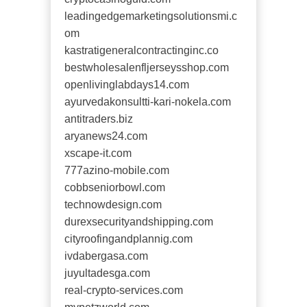
leadingedgemarketingsolutionsmi.c
om
kastratigeneralcontractinginc.co
bestwholesalenfljerseysshop.com
openlivinglabdays14.com
ayurvedakonsultti-kari-nokela.com
antitraders.biz
aryanews24.com
xscape-it.com
777azino-mobile.com
cobbseniorbowl.com
technowdesign.com
durexsecurityandshipping.com
cityroofingandplannig.com
ivdabergasa.com
juyultadesga.com
real-crypto-services.com