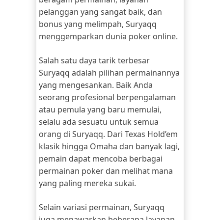
pelanggan yang sangat baik, dan
bonus yang melimpah, Suryaqq
menggemparkan dunia poker online.
Salah satu daya tarik terbesar
Suryaqq adalah pilihan permainannya
yang mengesankan. Baik Anda
seorang profesional berpengalaman
atau pemula yang baru memulai,
selalu ada sesuatu untuk semua
orang di Suryaqq. Dari Texas Hold’em
klasik hingga Omaha dan banyak lagi,
pemain dapat mencoba berbagai
permainan poker dan melihat mana
yang paling mereka sukai.
Selain variasi permainan, Suryaqq
juga menawarkan beberapa layanan