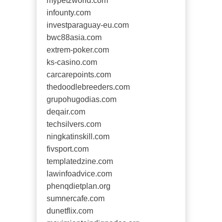
mypetzworld.com
infounty.com
investparaguay-eu.com
bwc88asia.com
extrem-poker.com
ks-casino.com
carcarepoints.com
thedoodlebreeders.com
grupohugodias.com
deqair.com
techsilvers.com
ningkatinskill.com
fivsport.com
templatedzine.com
lawinfoadvice.com
phenqdietplan.org
sumnercafe.com
dunetflix.com