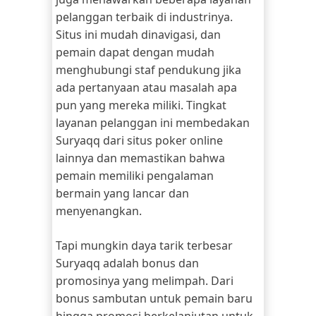
pelanggan terbaik di industrinya.
Situs ini mudah dinavigasi, dan
pemain dapat dengan mudah
menghubungi staf pendukung jika
ada pertanyaan atau masalah apa
pun yang mereka miliki. Tingkat
layanan pelanggan ini membedakan
Suryaqq dari situs poker online
lainnya dan memastikan bahwa
pemain memiliki pengalaman
bermain yang lancar dan
menyenangkan.
Tapi mungkin daya tarik terbesar
Suryaqq adalah bonus dan
promosinya yang melimpah. Dari
bonus sambutan untuk pemain baru
hingga promosi berkelanjutan untuk