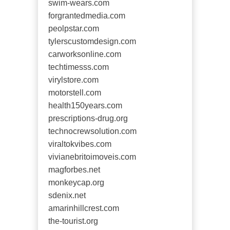
swim-wears.com
forgrantedmedia.com
peolpstar.com
tylerscustomdesign.com
carworksonline.com
techtimesss.com
virylstore.com
motorstell.com
health150years.com
prescriptions-drug.org
technocrewsolution.com
viraltokvibes.com
vivianebritoimoveis.com
magforbes.net
monkeycap.org
sdenix.net
amarinhillcrest.com
the-tourist.org