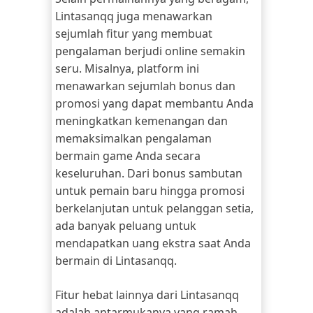
Lintasanqq juga menawarkan
sejumlah fitur yang membuat
pengalaman berjudi online semakin
seru. Misalnya, platform ini
menawarkan sejumlah bonus dan
promosi yang dapat membantu Anda
meningkatkan kemenangan dan
memaksimalkan pengalaman
bermain game Anda secara
keseluruhan. Dari bonus sambutan
untuk pemain baru hingga promosi
berkelanjutan untuk pelanggan setia,
ada banyak peluang untuk
mendapatkan uang ekstra saat Anda
bermain di Lintasanqq.
Fitur hebat lainnya dari Lintasanqq
adalah antarmukanya yang ramah