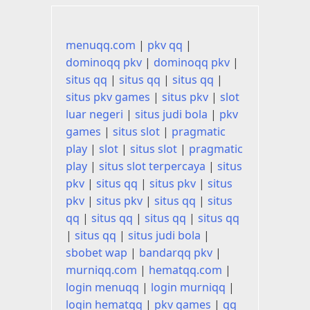
menuqq.com
|
pkv qq
|
dominoqq pkv
|
dominoqq pkv
|
situs qq
|
situs qq
|
situs qq
|
situs pkv games
|
situs pkv
|
slot
luar negeri
|
situs judi bola
|
pkv
games
|
situs slot
|
pragmatic
play
|
slot
|
situs slot
|
pragmatic
play
|
situs slot terpercaya
|
situs
pkv
|
situs qq
|
situs pkv
|
situs
pkv
|
situs pkv
|
situs qq
|
situs
qq
|
situs qq
|
situs qq
|
situs qq
|
situs qq
|
situs judi bola
|
sbobet wap
|
bandarqq pkv
|
murniqq.com
|
hematqq.com
|
login menuqq
|
login murniqq
|
login hematqq
|
pkv games
|
qq