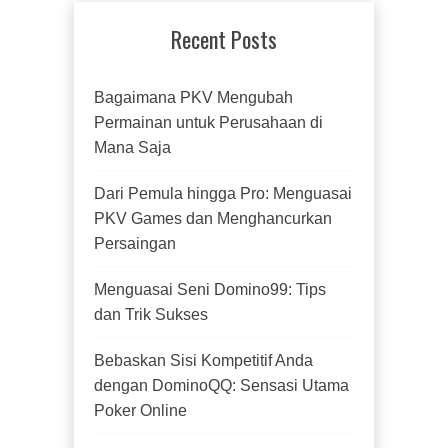
Recent Posts
Bagaimana PKV Mengubah
Permainan untuk Perusahaan di
Mana Saja
Dari Pemula hingga Pro: Menguasai
PKV Games dan Menghancurkan
Persaingan
Menguasai Seni Domino99: Tips
dan Trik Sukses
Bebaskan Sisi Kompetitif Anda
dengan DominoQQ: Sensasi Utama
Poker Online