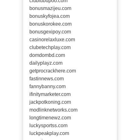
clublubupoo.com
bonusmazijeu.com
bonuskyfojea.com
bonuskorokee.com
bonusgexipoy.com
casinorelaxluxe.com
clubetechplay.com
domdombd.com
dailyplayz.com
getprocrackhere.com
fastinnews.com
fannybanny.com
ifinitymarketer.com
jackpotkoning.com
modlinknetworks.com
longtimenewz.com
luckysportss.com
luckpeakplay.com