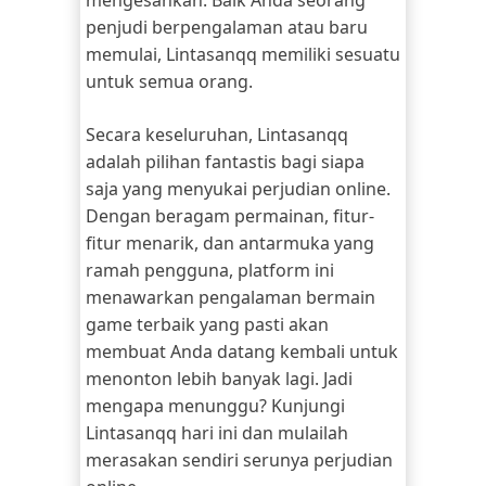
penjudi berpengalaman atau baru
memulai, Lintasanqq memiliki sesuatu
untuk semua orang.
Secara keseluruhan, Lintasanqq
adalah pilihan fantastis bagi siapa
saja yang menyukai perjudian online.
Dengan beragam permainan, fitur-
fitur menarik, dan antarmuka yang
ramah pengguna, platform ini
menawarkan pengalaman bermain
game terbaik yang pasti akan
membuat Anda datang kembali untuk
menonton lebih banyak lagi. Jadi
mengapa menunggu? Kunjungi
Lintasanqq hari ini dan mulailah
merasakan sendiri serunya perjudian