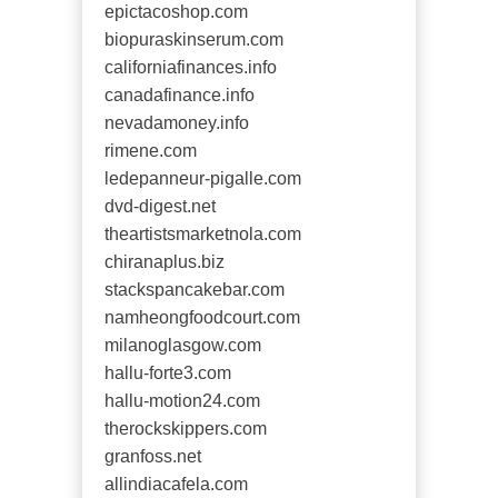
epictacoshop.com
biopuraskinserum.com
californiafinances.info
canadafinance.info
nevadamoney.info
rimene.com
ledepanneur-pigalle.com
dvd-digest.net
theartistsmarketnola.com
chiranaplus.biz
stackspancakebar.com
namheongfoodcourt.com
milanoglasgow.com
hallu-forte3.com
hallu-motion24.com
therockskippers.com
granfoss.net
allindiacafela.com