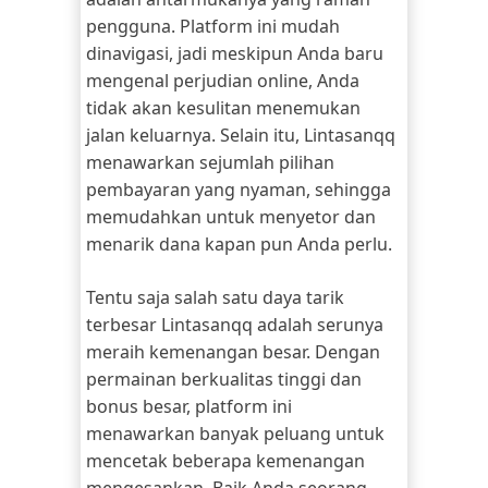
pengguna. Platform ini mudah
dinavigasi, jadi meskipun Anda baru
mengenal perjudian online, Anda
tidak akan kesulitan menemukan
jalan keluarnya. Selain itu, Lintasanqq
menawarkan sejumlah pilihan
pembayaran yang nyaman, sehingga
memudahkan untuk menyetor dan
menarik dana kapan pun Anda perlu.
Tentu saja salah satu daya tarik
terbesar Lintasanqq adalah serunya
meraih kemenangan besar. Dengan
permainan berkualitas tinggi dan
bonus besar, platform ini
menawarkan banyak peluang untuk
mencetak beberapa kemenangan
mengesankan. Baik Anda seorang