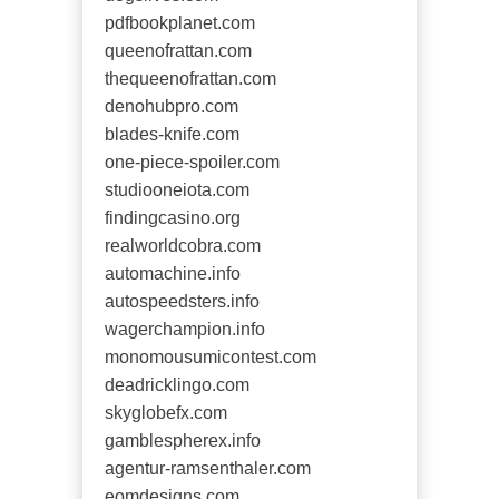
pdfbookplanet.com
queenofrattan.com
thequeenofrattan.com
denohubpro.com
blades-knife.com
one-piece-spoiler.com
studiooneiota.com
findingcasino.org
realworldcobra.com
automachine.info
autospeedsters.info
wagerchampion.info
monomousumicontest.com
deadricklingo.com
skyglobefx.com
gamblespherex.info
agentur-ramsenthaler.com
eomdesigns.com