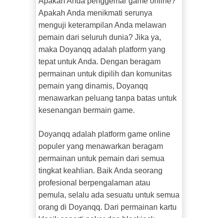
Apakah Anda penggemar game online?
Apakah Anda menikmati serunya
menguji keterampilan Anda melawan
pemain dari seluruh dunia? Jika ya,
maka Doyanqq adalah platform yang
tepat untuk Anda. Dengan beragam
permainan untuk dipilih dan komunitas
pemain yang dinamis, Doyanqq
menawarkan peluang tanpa batas untuk
kesenangan bermain game.
Doyanqq adalah platform game online
populer yang menawarkan beragam
permainan untuk pemain dari semua
tingkat keahlian. Baik Anda seorang
profesional berpengalaman atau
pemula, selalu ada sesuatu untuk semua
orang di Doyanqq. Dari permainan kartu