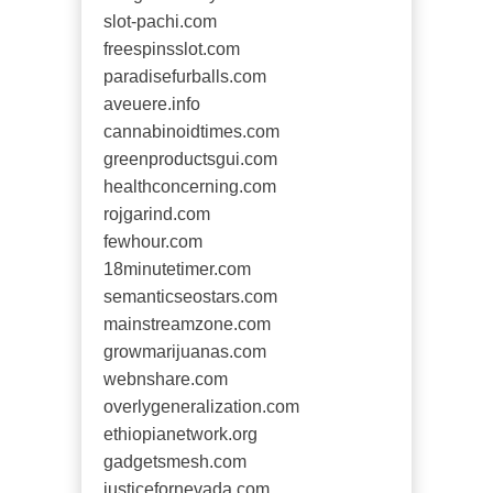
slot-pachi.com
freespinsslot.com
paradisefurballs.com
aveuere.info
cannabinoidtimes.com
greenproductsgui.com
healthconcerning.com
rojgarind.com
fewhour.com
18minutetimer.com
semanticseostars.com
mainstreamzone.com
growmarijuanas.com
webnshare.com
overlygeneralization.com
ethiopianetwork.org
gadgetsmesh.com
justicefornevada.com