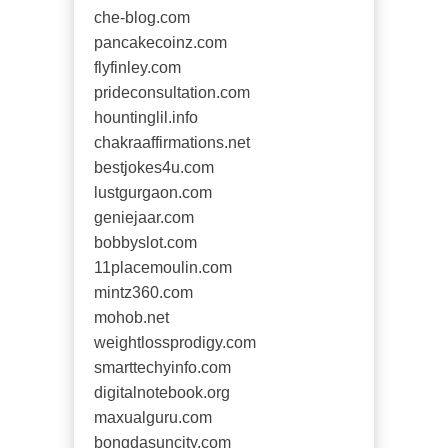
che-blog.com
pancakecoinz.com
flyfinley.com
prideconsultation.com
hountinglil.info
chakraaffirmations.net
bestjokes4u.com
lustgurgaon.com
geniejaar.com
bobbyslot.com
11placemoulin.com
mintz360.com
mohob.net
weightlossprodigy.com
smarttechyinfo.com
digitalnotebook.org
maxualguru.com
bongdasuncity.com