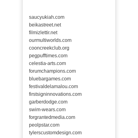
saucyukiah.com
beikastreet.net
filmizlettir.net
ourmultiworlds.com
cooncreekclub.org
pegpufftimes.com
celestia-arts.com
forumchampions.com
bluebargames.com
festivaldelamalou.com
firstsigninnovations.com
garberdodge.com
swim-wears.com
forgrantedmedia.com
peolpstar.com
tylerscustomdesign.com