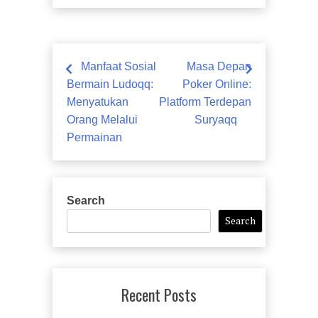
Post
Manfaat Sosial
Masa Depan
Bermain Ludoqq:
Poker Online:
navigation
Menyatukan
Platform Terdepan
Orang Melalui
Suryaqq
Permainan
Search
Search
Recent Posts