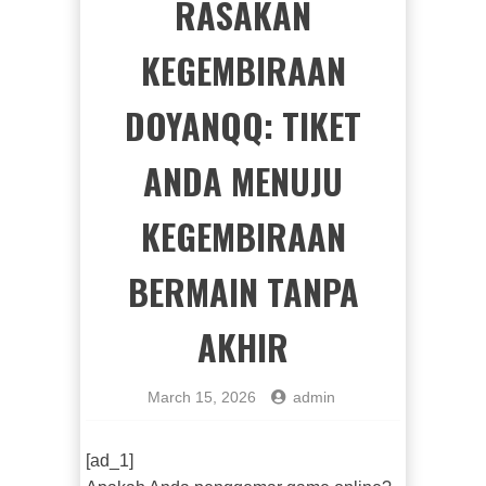
RASAKAN
KEGEMBIRAAN
DOYANQQ: TIKET
ANDA MENUJU
KEGEMBIRAAN
BERMAIN TANPA
AKHIR
March 15, 2026
admin
[ad_1]