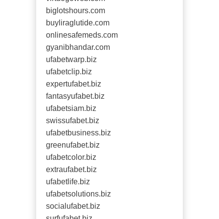
biglotshours.com
buyliraglutide.com
onlinesafemeds.com
gyanibhandar.com
ufabetwarp.biz
ufabetclip.biz
expertufabet.biz
fantasyufabet.biz
ufabetsiam.biz
swissufabet.biz
ufabetbusiness.biz
greenufabet.biz
ufabetcolor.biz
extraufabet.biz
ufabetlife.biz
ufabetsolutions.biz
socialufabet.biz
surfufabet.biz