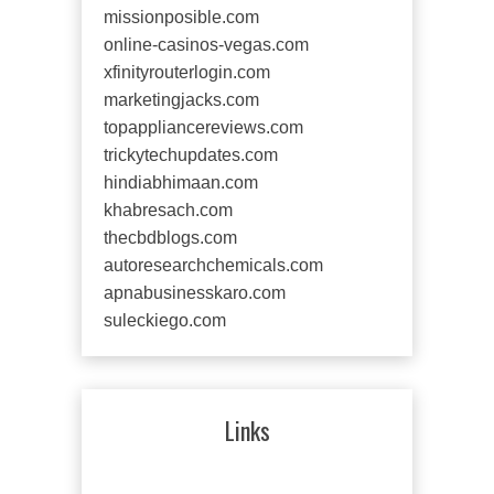
missionposible.com
online-casinos-vegas.com
xfinityrouterlogin.com
marketingjacks.com
topappliancereviews.com
trickytechupdates.com
hindiabhimaan.com
khabresach.com
thecbdblogs.com
autoresearchchemicals.com
apnabusinesskaro.com
suleckiego.com
Links