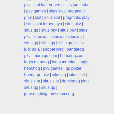
pkv
|
slot luar negeri
|
situs judi bola
|
pkv games
|
situs slot
|
pragmatic
play
|
slot
|
situs slot
|
pragmatic play
|
situs slot terpercaya
|
situs pkv
|
situs qq
|
situs pkv
|
situs pkv
|
situs
pkv
|
situs qq
|
situs qq
|
situs qq
|
situs qq
|
situs qq
|
situs qq
|
situs
judi bola
|
sbobet wap
|
bandarqq
pkv
|
murniqq.com
|
hematqq.com
|
login menuqq
|
login murniqq
|
login
hematqq
|
pkv games
|
qq poker
|
bandarqq pkv
|
situs qq
|
situs slot
|
situs slot
|
situs slot
|
dominoqq pkv
|
situs qq
|
situs qq
|
jurusqq.pkvgamesresmi.org