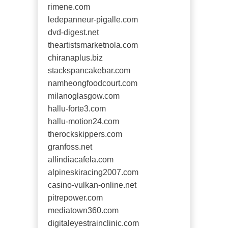
rimene.com
ledepanneur-pigalle.com
dvd-digest.net
theartistsmarketnola.com
chiranaplus.biz
stackspancakebar.com
namheongfoodcourt.com
milanoglasgow.com
hallu-forte3.com
hallu-motion24.com
therockskippers.com
granfoss.net
allindiacafela.com
alpineskiracing2007.com
casino-vulkan-online.net
pitrepower.com
mediatown360.com
digitaleyestrainclinic.com