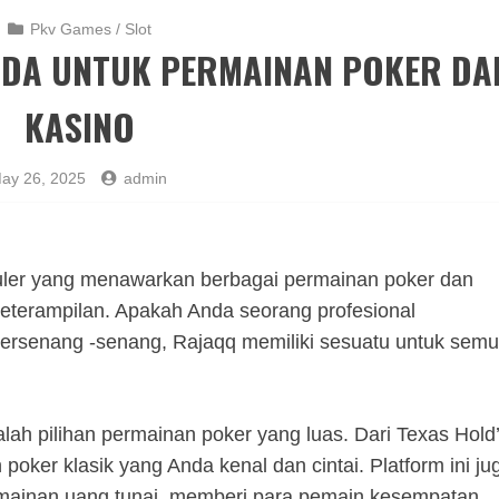
Pkv Games
/
Slot
ADA UNTUK PERMAINAN POKER DA
KASINO
ay 26, 2025
admin
uler yang menawarkan berbagai permainan poker dan
keterampilan. Apakah Anda seorang profesional
ersenang -senang, Rajaqq memiliki sesuatu untuk sem
alah pilihan permainan poker yang luas. Dari Texas Hol
oker klasik yang Anda kenal dan cintai. Platform ini ju
mainan uang tunai, memberi para pemain kesempatan