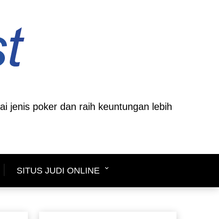
 jenis poker dan raih keuntungan lebih
SITUS JUDI ONLINE