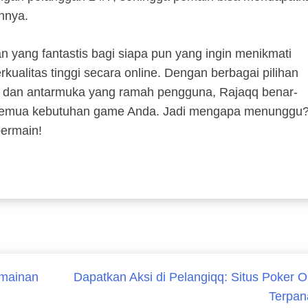
nnya.
n yang fantastis bagi siapa pun yang ingin menikmati
ualitas tinggi secara online. Dengan berbagai pilihan
, dan antarmuka yang ramah pengguna, Rajaqq benar-
 semua kebutuhan game Anda. Jadi mengapa menunggu
bermain!
rmainan
Dapatkan Aksi di Pelangiqq: Situs Poker O
Terpan