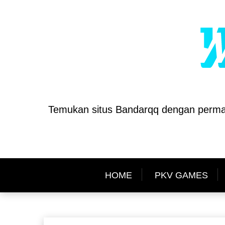
Skip
to
content
Temukan situs Bandarqq dengan permain
HOME
PKV GAMES