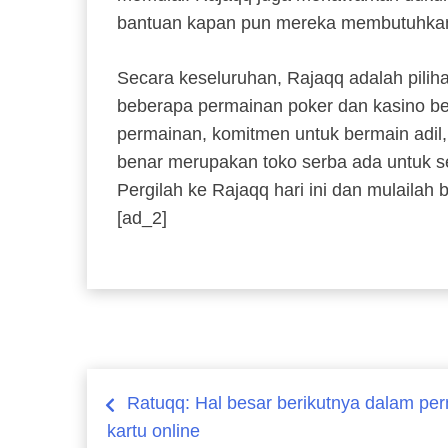
bantuan kapan pun mereka membutuhka
Secara keseluruhan, Rajaqq adalah piliha
beberapa permainan poker dan kasino berk
permainan, komitmen untuk bermain adil
benar merupakan toko serba ada untuk
Pergilah ke Rajaqq hari ini dan mulailah 
[ad_2]
Post
Ratuqq: Hal besar berikutnya dalam pe
kartu online