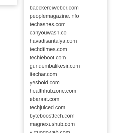
baeckereiweber.com
peoplemagazine.info
techashes.com
canyouwash.co
havadisantalya.com
techdtimes.com
techieboot.com
gundembalikesir.com
itechar.com
yesbold.com
healthhubzone.com
ebaraat.com
techjuiced.com
byteboosttech.com
magnexushub.com
virtuogoweb.com