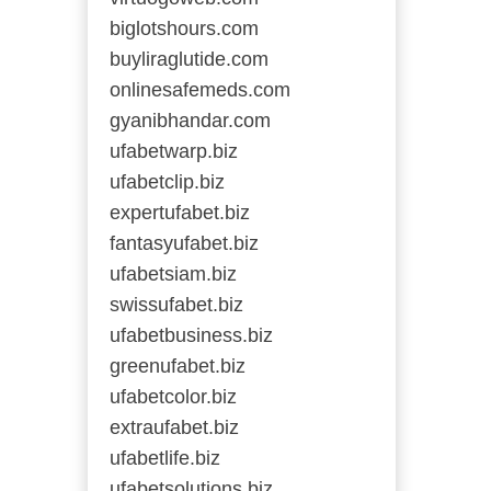
biglotshours.com
buyliraglutide.com
onlinesafemeds.com
gyanibhandar.com
ufabetwarp.biz
ufabetclip.biz
expertufabet.biz
fantasyufabet.biz
ufabetsiam.biz
swissufabet.biz
ufabetbusiness.biz
greenufabet.biz
ufabetcolor.biz
extraufabet.biz
ufabetlife.biz
ufabetsolutions.biz