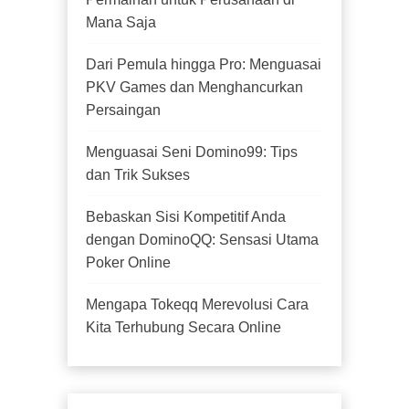
Mana Saja
Dari Pemula hingga Pro: Menguasai
PKV Games dan Menghancurkan
Persaingan
Menguasai Seni Domino99: Tips
dan Trik Sukses
Bebaskan Sisi Kompetitif Anda
dengan DominoQQ: Sensasi Utama
Poker Online
Mengapa Tokeqq Merevolusi Cara
Kita Terhubung Secara Online