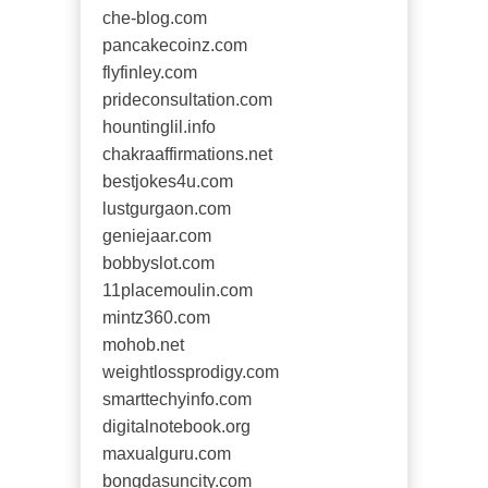
che-blog.com
pancakecoinz.com
flyfinley.com
prideconsultation.com
hountinglil.info
chakraaffirmations.net
bestjokes4u.com
lustgurgaon.com
geniejaar.com
bobbyslot.com
11placemoulin.com
mintz360.com
mohob.net
weightlossprodigy.com
smarttechyinfo.com
digitalnotebook.org
maxualguru.com
bongdasuncity.com