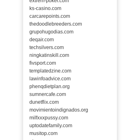
extrem-poker.com
ks-casino.com
carcarepoints.com
thedoodlebreeders.com
grupohugodias.com
deqair.com
techsilvers.com
ningkatinskill.com
fivsport.com
templatedzine.com
lawinfoadvice.com
phenqdietplan.org
sumnercafe.com
dunetflix.com
movimientoindignados.org
milfxxxpussy.com
uptodatefamily.com
musitop.com