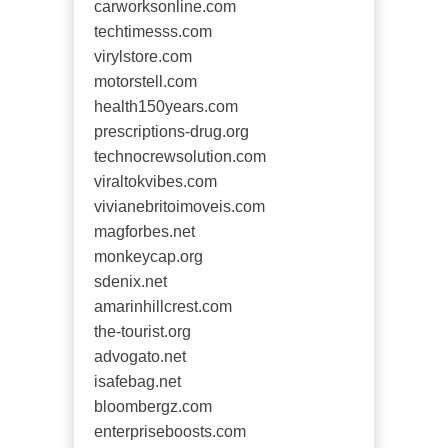
carworksonline.com
techtimesss.com
virylstore.com
motorstell.com
health150years.com
prescriptions-drug.org
technocrewsolution.com
viraltokvibes.com
vivianebritoimoveis.com
magforbes.net
monkeycap.org
sdenix.net
amarinhillcrest.com
the-tourist.org
advogato.net
isafebag.net
bloombergz.com
enterpriseboosts.com