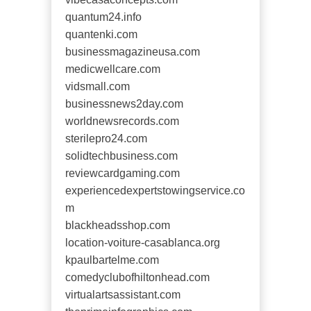
quantum24.info
quantenki.com
businessmagazineusa.com
medicwellcare.com
vidsmall.com
businessnews2day.com
worldnewsrecords.com
sterilepro24.com
solidtechbusiness.com
reviewcardgaming.com
experiencedexpertstowingservice.co
m
blackheadsshop.com
location-voiture-casablanca.org
kpaulbartelme.com
comedyclubofhiltonhead.com
virtualartsassistant.com