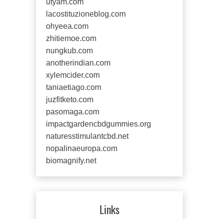
utyam.com
lacostituzioneblog.com
ohyeea.com
zhitiemoe.com
nungkub.com
anotherindian.com
xylemcider.com
taniaetiago.com
juzfitketo.com
pasomaga.com
impactgardencbdgummies.org
naturesstimulantcbd.net
nopalinaeuropa.com
biomagnify.net
Links