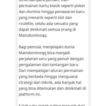
permainan kartu klasik seperti poker
dan domino hingga penawaran baru
yang menarik seperti slot dan
roulette, selalu ada sesuatu yang
dapat dinikmati semua orang di
Maindominoqq.
Bagi pemula, menjelajahi dunia
Maindominoqq bisa menjadi
perjalanan seru yang penuh dengan
pengalaman dan tantangan baru.
Dari mempelajari aturan permainan
yang berbeda hingga menguasai
strategi dan teknik, ada banyak hal
yang bisa ditemukan dan dinikmati di
platform ini.
Salah satu aspek paling menarik dari