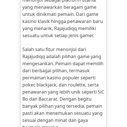
yang menawarkan beragam game
untuk dinikmati pemain. Dari game
kasino klasik hingga penawaran baru
yang menarik, Rajajudiqq memiliki
sesuatu untuk setiap jenis gamer.
Salah satu fitur menonjol dari
Rajajudiqq adalah pilihan game yang
mengesankan. Pemain dapat memilih
dari berbagai pilihan, termasuk
permainan kasino populer seperti
poker, blackjack, dan roulette, serta
penawaran yang lebih unik seperti SiC
Bo dan Baccarat. Dengan begitu
banyak pilihan yang tersedia, pemain
pasti akan menemukan sesuatu yang
sesuai dengan minat dan gaya