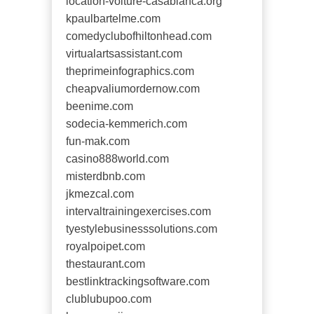
location-voiture-casablanca.org
kpaulbartelme.com
comedyclubofhiltonhead.com
virtualartsassistant.com
theprimeinfographics.com
cheapvaliumordernow.com
beenime.com
sodecia-kemmerich.com
fun-mak.com
casino888world.com
misterdbnb.com
jkmezcal.com
intervaltrainingexercises.com
tyestylebusinesssolutions.com
royalpoipet.com
thestaurant.com
bestlinktrackingsoftware.com
clublubupoo.com