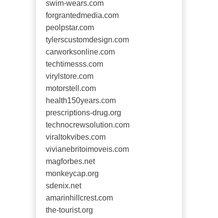
swim-wears.com
forgrantedmedia.com
peolpstar.com
tylerscustomdesign.com
carworksonline.com
techtimesss.com
virylstore.com
motorstell.com
health150years.com
prescriptions-drug.org
technocrewsolution.com
viraltokvibes.com
vivianebritoimoveis.com
magforbes.net
monkeycap.org
sdenix.net
amarinhillcrest.com
the-tourist.org