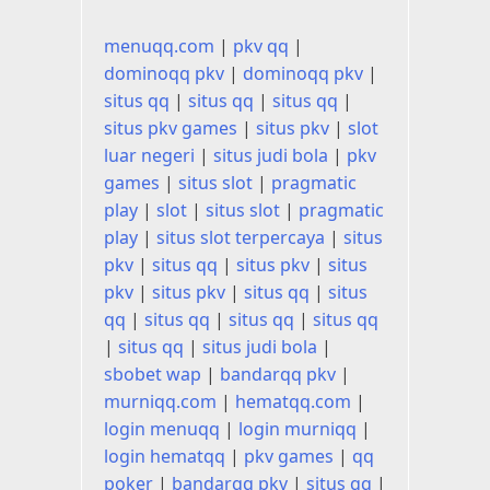
menuqq.com
|
pkv qq
|
dominoqq pkv
|
dominoqq pkv
|
situs qq
|
situs qq
|
situs qq
|
situs pkv games
|
situs pkv
|
slot
luar negeri
|
situs judi bola
|
pkv
games
|
situs slot
|
pragmatic
play
|
slot
|
situs slot
|
pragmatic
play
|
situs slot terpercaya
|
situs
pkv
|
situs qq
|
situs pkv
|
situs
pkv
|
situs pkv
|
situs qq
|
situs
qq
|
situs qq
|
situs qq
|
situs qq
|
situs qq
|
situs judi bola
|
sbobet wap
|
bandarqq pkv
|
murniqq.com
|
hematqq.com
|
login menuqq
|
login murniqq
|
login hematqq
|
pkv games
|
qq
poker
|
bandarqq pkv
|
situs qq
|