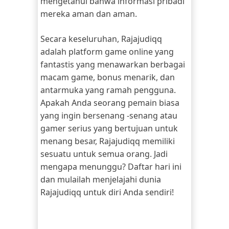
mengetahui bahwa informasi pribadi
mereka aman dan aman.
Secara keseluruhan, Rajajudiqq
adalah platform game online yang
fantastis yang menawarkan berbagai
macam game, bonus menarik, dan
antarmuka yang ramah pengguna.
Apakah Anda seorang pemain biasa
yang ingin bersenang -senang atau
gamer serius yang bertujuan untuk
menang besar, Rajajudiqq memiliki
sesuatu untuk semua orang. Jadi
mengapa menunggu? Daftar hari ini
dan mulailah menjelajahi dunia
Rajajudiqq untuk diri Anda sendiri!