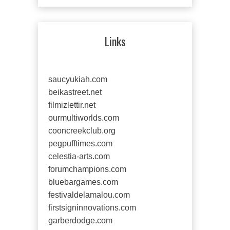
Links
saucyukiah.com
beikastreet.net
filmizlettir.net
ourmultiworlds.com
cooncreekclub.org
pegpufftimes.com
celestia-arts.com
forumchampions.com
bluebargames.com
festivaldelamalou.com
firstsigninnovations.com
garberdodge.com