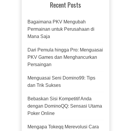
Recent Posts
Bagaimana PKV Mengubah
Permainan untuk Perusahaan di
Mana Saja
Dari Pemula hingga Pro: Menguasai
PKV Games dan Menghancurkan
Persaingan
Menguasai Seni Domino99: Tips
dan Trik Sukses
Bebaskan Sisi Kompetitif Anda
dengan DominoQQ: Sensasi Utama
Poker Online
Mengapa Tokeqq Merevolusi Cara