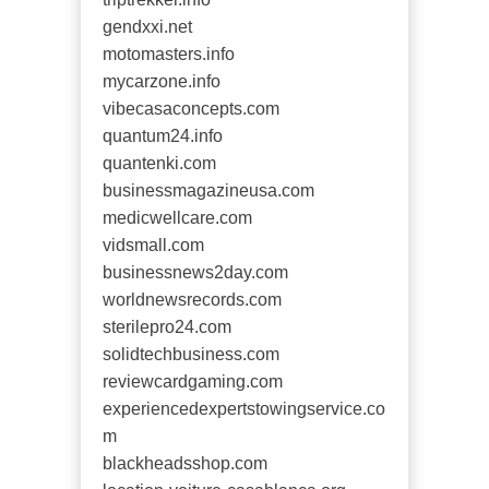
gendxxi.net
motomasters.info
mycarzone.info
vibecasaconcepts.com
quantum24.info
quantenki.com
businessmagazineusa.com
medicwellcare.com
vidsmall.com
businessnews2day.com
worldnewsrecords.com
sterilepro24.com
solidtechbusiness.com
reviewcardgaming.com
experiencedexpertstowingservice.co
m
blackheadsshop.com