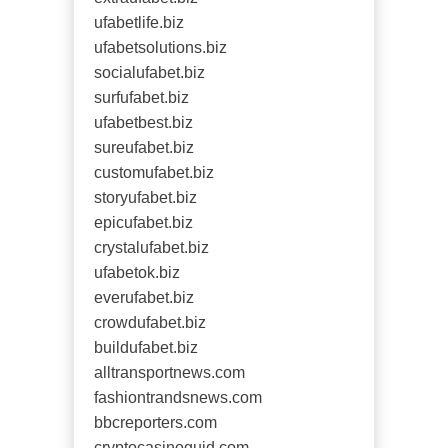
ufabetlife.biz
ufabetsolutions.biz
socialufabet.biz
surfufabet.biz
ufabetbest.biz
sureufabet.biz
customufabet.biz
storyufabet.biz
epicufabet.biz
crystalufabet.biz
ufabetok.biz
everufabet.biz
crowdufabet.biz
buildufabet.biz
alltransportnews.com
fashiontrandsnews.com
bbcreporters.com
cryptocasinoguid.com