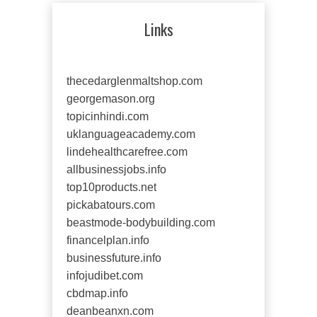
Links
thecedarglenmaltshop.com
georgemason.org
topicinhindi.com
uklanguageacademy.com
lindehealthcarefree.com
allbusinessjobs.info
top10products.net
pickabatours.com
beastmode-bodybuilding.com
financelplan.info
businessfuture.info
infojudibet.com
cbdmap.info
deanbeanxn.com