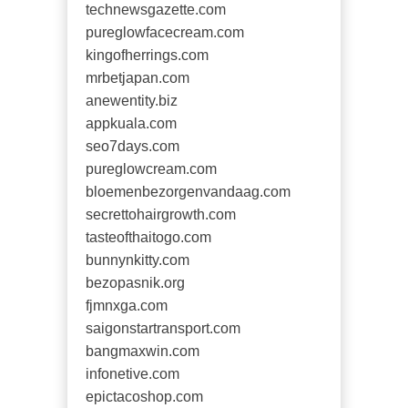
technewsgazette.com
pureglowfacecream.com
kingofherrings.com
mrbetjapan.com
anewentity.biz
appkuala.com
seo7days.com
pureglowcream.com
bloemenbezorgenvandaag.com
secrettohairgrowth.com
tasteofthaitogo.com
bunnynkitty.com
bezopasnik.org
fjmnxga.com
saigonstartransport.com
bangmaxwin.com
infonetive.com
epictacoshop.com