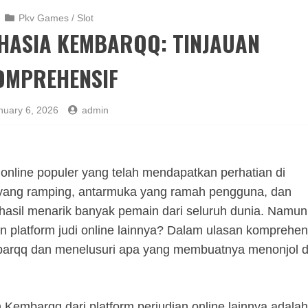
Pkv Games
/
Slot
ASIA KEMBARQQ: TINJAUAN
OMPREHENSIF
nuary 6, 2026
admin
nline populer yang telah mendapatkan perhatian di
 yang ramping, antarmuka yang ramah pengguna, dan
asil menarik banyak pemain dari seluruh dunia. Namun
latform judi online lainnya? Dalam ulasan komprehen
barqq dan menelusuri apa yang membuatnya menonjol d
Kembarqq dari platform perjudian online lainnya adalah