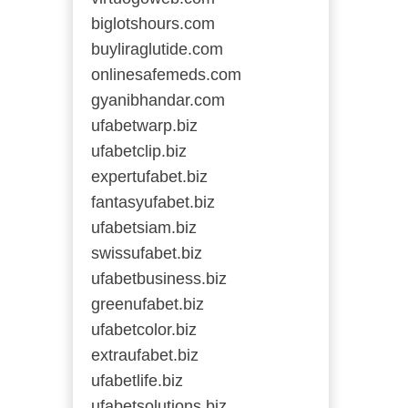
biglotshours.com
buyliraglutide.com
onlinesafemeds.com
gyanibhandar.com
ufabetwarp.biz
ufabetclip.biz
expertufabet.biz
fantasyufabet.biz
ufabetsiam.biz
swissufabet.biz
ufabetbusiness.biz
greenufabet.biz
ufabetcolor.biz
extraufabet.biz
ufabetlife.biz
ufabetsolutions.biz