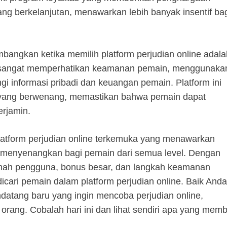
g berkelanjutan, menawarkan lebih banyak insentif ba
imbangkan ketika memilih platform perjudian online adala
sangat memperhatikan keamanan pemain, menggunaka
ngi informasi pribadi dan keuangan pemain. Platform ini
tas yang berwenang, memastikan bahwa pemain dapat
rjamin.
atform perjudian online terkemuka yang menawarkan
 menyenangkan bagi pemain dari semua level. Dengan
mah pengguna, bonus besar, dan langkah keamanan
icari pemain dalam platform perjudian online. Baik Anda
datang baru yang ingin mencoba perjudian online,
rang. Cobalah hari ini dan lihat sendiri apa yang mem