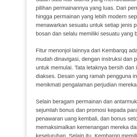
pilihan permainannya yang luas. Dari perm
hingga permainan yang lebih modern seper
menawarkan sesuatu untuk setiap jenis p
bosan dan selalu memiliki sesuatu yang 
Fitur menonjol lainnya dari Kembarqq ad
mudah dinavigasi, dengan instruksi dan
untuk memulai. Tata letaknya bersih dan 
diakses. Desain yang ramah pengguna i
menikmati pengalaman perjudian mereka
Selain beragam permainan dan antarmu
sejumlah bonus dan promosi kepada para
penawaran uang kembali, dan bonus se
memaksimalkan kemenangan mereka dan 
keseluruhan. Selain itu, Kembarqq memil