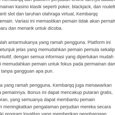
ainan kasino klasik seperti poker, blackjack, dan roulet
ti slot dan taruhan olahraga virtual, Kembarqq
emain. Variasi ini memastikan pemain tidak akan perna
baru dan menarik untuk dicoba.
alah antarmukanya yang ramah pengguna. Platform ini
 petunjuk jelas yang memudahkan pemain pemula sekali
intuitif, dengan semua informasi yang diperlukan mudah
ni memudahkan pemain untuk fokus pada permainan da
 tanpa gangguan apa pun.
ka yang ramah pengguna, Kembarqq juga menawarkan
 pemainnya. Bonus ini dapat mencakup putaran gratis,
toran, yang semuanya dapat membantu pemain
meningkatkan pengalaman perjudian mereka secara
iki program loyalitas yang memberikan penghargaan