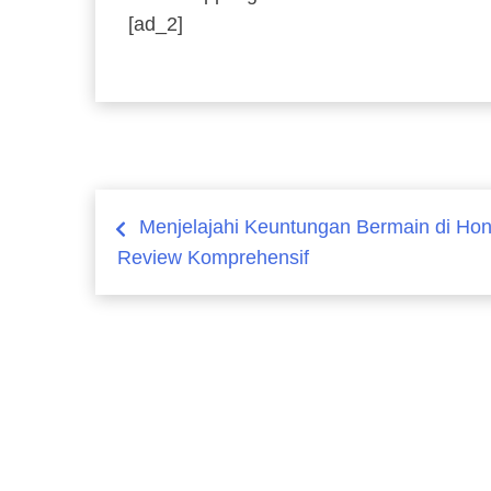
[ad_2]
Post
Menjelajahi Keuntungan Bermain di H
Review Komprehensif
navigation