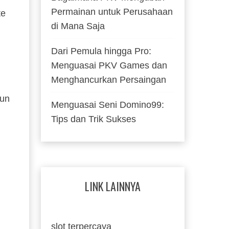
Permainan untuk Perusahaan
te
di Mana Saja
h
Dari Pemula hingga Pro:
Menguasai PKV Games dan
Menghancurkan Persaingan
pun
Menguasai Seni Domino99:
Tips dan Trik Sukses
n
LINK LAINNYA
slot terpercaya