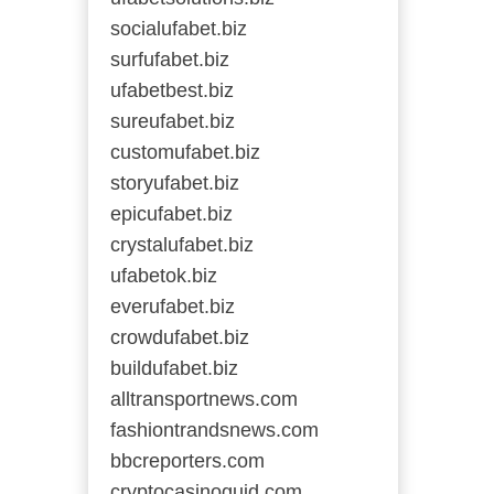
socialufabet.biz
surfufabet.biz
ufabetbest.biz
sureufabet.biz
customufabet.biz
storyufabet.biz
epicufabet.biz
crystalufabet.biz
ufabetok.biz
everufabet.biz
crowdufabet.biz
buildufabet.biz
alltransportnews.com
fashiontrandsnews.com
bbcreporters.com
cryptocasinoguid.com