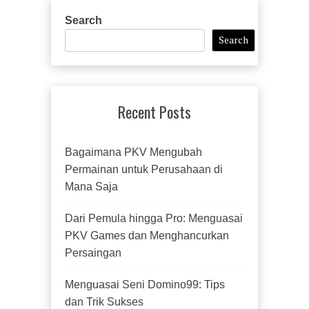
Search
Search
Recent Posts
Bagaimana PKV Mengubah
Permainan untuk Perusahaan di
Mana Saja
Dari Pemula hingga Pro: Menguasai
PKV Games dan Menghancurkan
Persaingan
Menguasai Seni Domino99: Tips
dan Trik Sukses