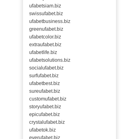
ufabetsiam.biz
swissufabet.biz
ufabetbusiness.biz
greenufabet.biz
ufabetcolor.biz
extraufabet.biz
ufabetlife.biz
ufabetsolutions.biz
socialufabet.biz
surfufabet.biz
ufabetbest.biz
sureufabet.biz
customufabet.biz
storyufabet.biz
epicufabet.biz
crystalufabet.biz
ufabetok.biz
everufabet.biz