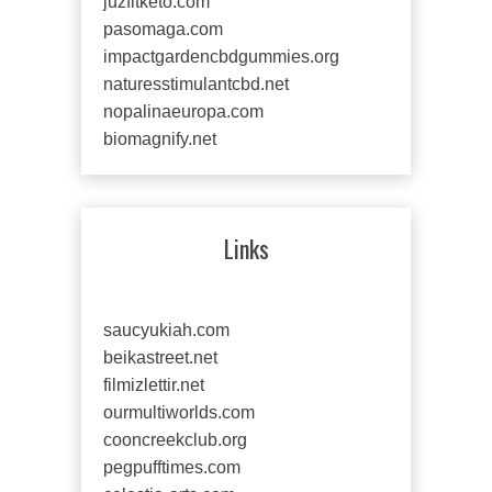
juzfitketo.com
pasomaga.com
impactgardencbdgummies.org
naturesstimulantcbd.net
nopalinaeuropa.com
biomagnify.net
Links
saucyukiah.com
beikastreet.net
filmizlettir.net
ourmultiworlds.com
cooncreekclub.org
pegpufftimes.com