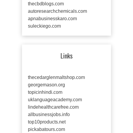
thecbdblogs.com
autoresearchchemicals.com
apnabusinesskaro.com
suleckiego.com
Links
thecedarglenmaltshop.com
georgemason.org
topicinhindi.com
uklanguageacademy.com
lindehealthcarefree.com
allbusinessjobs.info
top10products.net
pickabatours.com