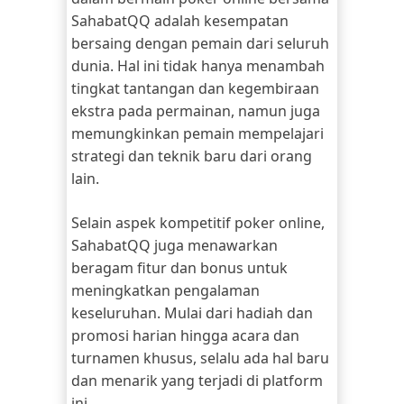
SahabatQQ adalah kesempatan
bersaing dengan pemain dari seluruh
dunia. Hal ini tidak hanya menambah
tingkat tantangan dan kegembiraan
ekstra pada permainan, namun juga
memungkinkan pemain mempelajari
strategi dan teknik baru dari orang
lain.
Selain aspek kompetitif poker online,
SahabatQQ juga menawarkan
beragam fitur dan bonus untuk
meningkatkan pengalaman
keseluruhan. Mulai dari hadiah dan
promosi harian hingga acara dan
turnamen khusus, selalu ada hal baru
dan menarik yang terjadi di platform
ini.