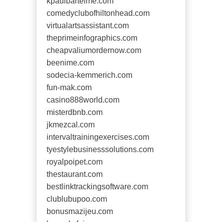
kpaulbartelme.com
comedyclubofhiltonhead.com
virtualartsassistant.com
theprimeinfographics.com
cheapvaliumordernow.com
beenime.com
sodecia-kemmerich.com
fun-mak.com
casino888world.com
misterdbnb.com
jkmezcal.com
intervaltrainingexercises.com
tyestylebusinesssolutions.com
royalpoipet.com
thestaurant.com
bestlinktrackingsoftware.com
clublubupoo.com
bonusmazijeu.com