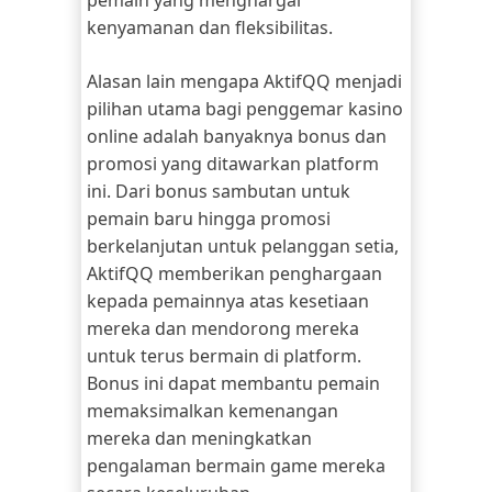
kenyamanan dan fleksibilitas.
Alasan lain mengapa AktifQQ menjadi
pilihan utama bagi penggemar kasino
online adalah banyaknya bonus dan
promosi yang ditawarkan platform
ini. Dari bonus sambutan untuk
pemain baru hingga promosi
berkelanjutan untuk pelanggan setia,
AktifQQ memberikan penghargaan
kepada pemainnya atas kesetiaan
mereka dan mendorong mereka
untuk terus bermain di platform.
Bonus ini dapat membantu pemain
memaksimalkan kemenangan
mereka dan meningkatkan
pengalaman bermain game mereka