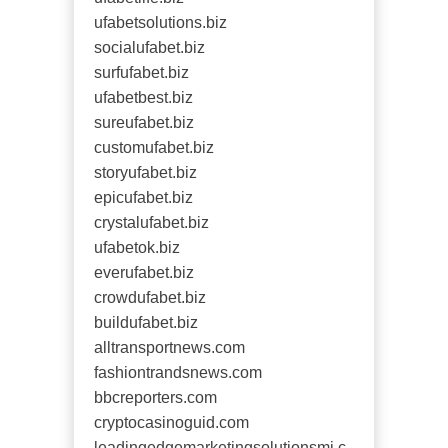
ufabetsolutions.biz
socialufabet.biz
surfufabet.biz
ufabetbest.biz
sureufabet.biz
customufabet.biz
storyufabet.biz
epicufabet.biz
crystalufabet.biz
ufabetok.biz
everufabet.biz
crowdufabet.biz
buildufabet.biz
alltransportnews.com
fashiontrandsnews.com
bbcreporters.com
cryptocasinoguid.com
leadingedgemarketingsolutionsmi.c