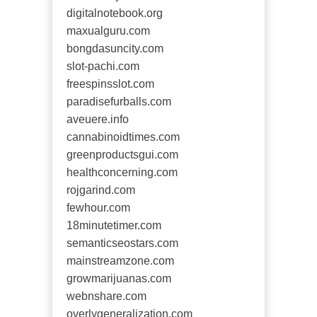
digitalnotebook.org
maxualguru.com
bongdasuncity.com
slot-pachi.com
freespinsslot.com
paradisefurballs.com
aveuere.info
cannabinoidtimes.com
greenproductsgui.com
healthconcerning.com
rojgarind.com
fewhour.com
18minutetimer.com
semanticseostars.com
mainstreamzone.com
growmarijuanas.com
webnshare.com
overlygeneralization.com