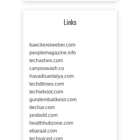
Links
baeckereiweber.com
peoplemagazine.info
techashes.com
canyouwash.co
havadisantalya.com
techdtimes.com
techieboot.com
gundembalikesir.com
itechar.com
yesbold.com
healthhubzone.com
ebaraat.com
techjuiced.com