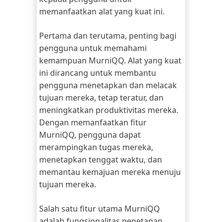
memanfaatkan alat yang kuat ini.
Pertama dan terutama, penting bagi
pengguna untuk memahami
kemampuan MurniQQ. Alat yang kuat
ini dirancang untuk membantu
pengguna menetapkan dan melacak
tujuan mereka, tetap teratur, dan
meningkatkan produktivitas mereka.
Dengan memanfaatkan fitur
MurniQQ, pengguna dapat
merampingkan tugas mereka,
menetapkan tenggat waktu, dan
memantau kemajuan mereka menuju
tujuan mereka.
Salah satu fitur utama MurniQQ
adalah fungsionalitas penetapan