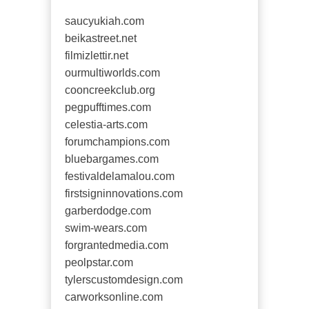
saucyukiah.com
beikastreet.net
filmizlettir.net
ourmultiworlds.com
cooncreekclub.org
pegpufftimes.com
celestia-arts.com
forumchampions.com
bluebargames.com
festivaldelamalou.com
firstsigninnovations.com
garberdodge.com
swim-wears.com
forgrantedmedia.com
peolpstar.com
tylerscustomdesign.com
carworksonline.com