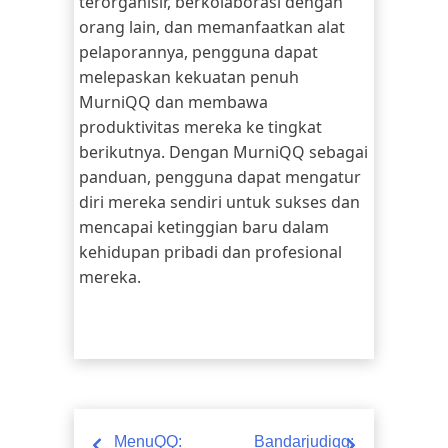
terorganisir, berkolaborasi dengan
orang lain, dan memanfaatkan alat
pelaporannya, pengguna dapat
melepaskan kekuatan penuh
MurniQQ dan membawa
produktivitas mereka ke tingkat
berikutnya. Dengan MurniQQ sebagai
panduan, pengguna dapat mengatur
diri mereka sendiri untuk sukses dan
mencapai ketinggian baru dalam
kehidupan pribadi dan profesional
mereka.
MenuQQ:
Bandarjudiqq: