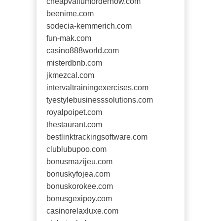
cheapvaliumordernow.com
beenime.com
sodecia-kemmerich.com
fun-mak.com
casino888world.com
misterdbnb.com
jkmezcal.com
intervaltrainingexercises.com
tyestylebusinesssolutions.com
royalpoipet.com
thestaurant.com
bestlinktrackingsoftware.com
clublubupoo.com
bonusmazijeu.com
bonuskyfojea.com
bonuskorokee.com
bonusgexipoy.com
casinorelaxluxe.com