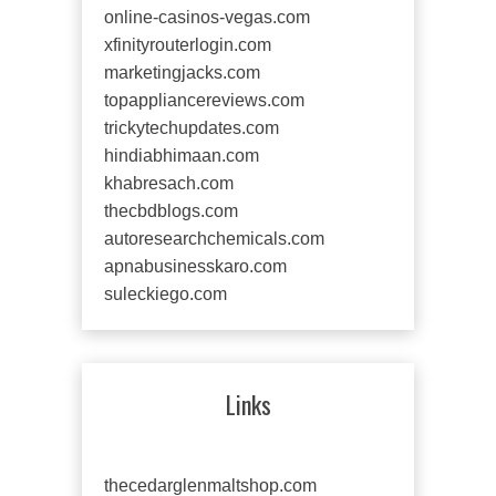
online-casinos-vegas.com
xfinityrouterlogin.com
marketingjacks.com
topappliancereviews.com
trickytechupdates.com
hindiabhimaan.com
khabresach.com
thecbdblogs.com
autoresearchchemicals.com
apnabusinesskaro.com
suleckiego.com
Links
thecedarglenmaltshop.com