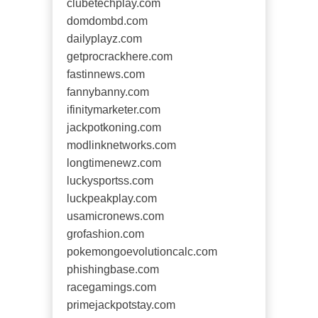
clubetechplay.com
domdombd.com
dailyplayz.com
getprocrackhere.com
fastinnews.com
fannybanny.com
ifinitymarketer.com
jackpotkoning.com
modlinknetworks.com
longtimenewz.com
luckysportss.com
luckpeakplay.com
usamicronews.com
grofashion.com
pokemongoevolutioncalc.com
phishingbase.com
racegamings.com
primejackpotstay.com