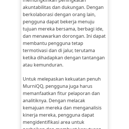
akuntabilitas dan dukungan. Dengan
berkolaborasi dengan orang lain,
pengguna dapat bekerja menuju
tujuan mereka bersama, berbagi ide,
dan menawarkan dorongan. Ini dapat
membantu pengguna tetap
termotivasi dan di jalur, terutama
ketika dihadapkan dengan tantangan
atau kemunduran.
Untuk melepaskan kekuatan penuh
MurniQQ, pengguna juga harus
memanfaatkan fitur pelaporan dan
analitiknya. Dengan melacak
kemajuan mereka dan menganalisis
kinerja mereka, pengguna dapat
mengidentifikasi area untuk