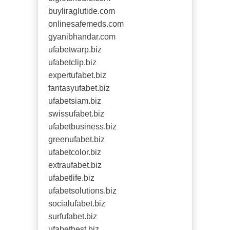
buyliraglutide.com
onlinesafemeds.com
gyanibhandar.com
ufabetwarp.biz
ufabetclip.biz
expertufabet.biz
fantasyufabet.biz
ufabetsiam.biz
swissufabet.biz
ufabetbusiness.biz
greenufabet.biz
ufabetcolor.biz
extraufabet.biz
ufabetlife.biz
ufabetsolutions.biz
socialufabet.biz
surfufabet.biz
ufabetbest.biz