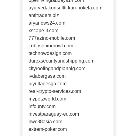
openlivinglabdays14.com
ayurvedakonsultti-kari-nokela.com
antitraders.biz
aryanews24.com
xscape-it.com
777azino-mobile.com
cobbseniorbowl.com
technowdesign.com
durexsecurityandshipping.com
cityroofingandplannig.com
ivdabergasa.com
juyultadesga.com
real-crypto-services.com
mypetzworld.com
infounty.com
investparaguay-eu.com
bwc88asia.com
extrem-poker.com