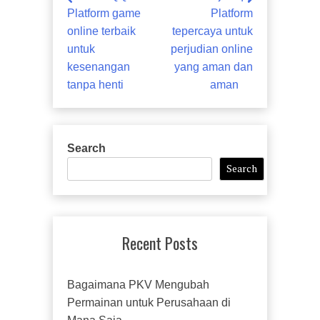
Post
Platform game
Platform
navigation
online terbaik
tepercaya untuk
untuk
perjudian online
kesenangan
yang aman dan
tanpa henti
aman
Search
Search
Recent Posts
Bagaimana PKV Mengubah
Permainan untuk Perusahaan di