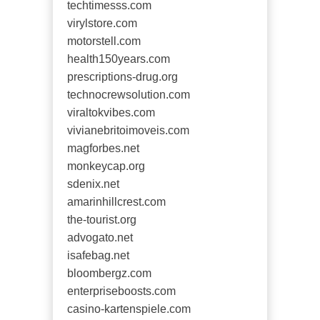
techtimesss.com
virylstore.com
motorstell.com
health150years.com
prescriptions-drug.org
technocrewsolution.com
viraltokvibes.com
vivianebritoimoveis.com
magforbes.net
monkeycap.org
sdenix.net
amarinhillcrest.com
the-tourist.org
advogato.net
isafebag.net
bloombergz.com
enterpriseboosts.com
casino-kartenspiele.com