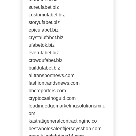
sureufabet.biz
customufabet.biz
storyufabet.biz
epicufabet.biz
crystalufabet.biz
ufabetok.biz
everufabet.biz
crowdufabet.biz
buildufabet.biz
alltransportnews.com
fashiontrandsnews.com
bbcreporters.com
cryptocasinoguid.com
leadingedgemarketingsolutionsmi.c
om
kastratigeneralcontractinginc.co
bestwholesalenfljerseysshop.com