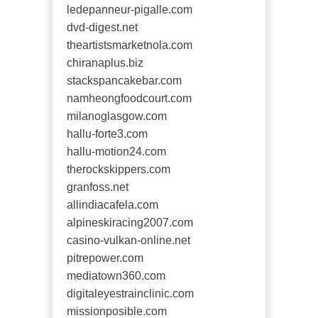
ledepanneur-pigalle.com
dvd-digest.net
theartistsmarketnola.com
chiranaplus.biz
stackspancakebar.com
namheongfoodcourt.com
milanoglasgow.com
hallu-forte3.com
hallu-motion24.com
therockskippers.com
granfoss.net
allindiacafela.com
alpineskiracing2007.com
casino-vulkan-online.net
pitrepower.com
mediatown360.com
digitaleyestrainclinic.com
missionposible.com