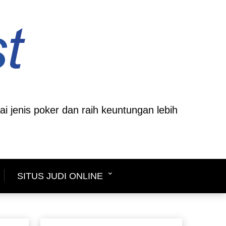
 jenis poker dan raih keuntungan lebih
SITUS JUDI ONLINE