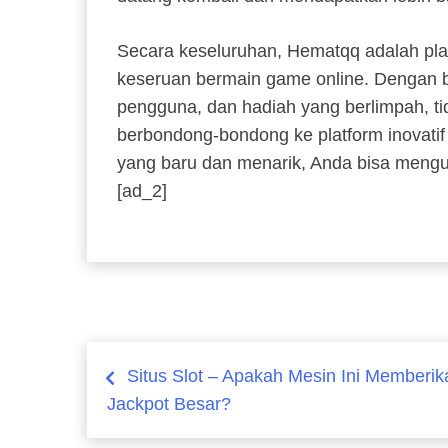
Secara keseluruhan, Hematqq adalah pla
keseruan bermain game online. Dengan 
pengguna, dan hadiah yang berlimpah, ti
berbondong-bondong ke platform inovatif
yang baru dan menarik, Anda bisa meng
[ad_2]
Post
Situs Slot – Apakah Mesin Ini Memberik
Jackpot Besar?
navigation