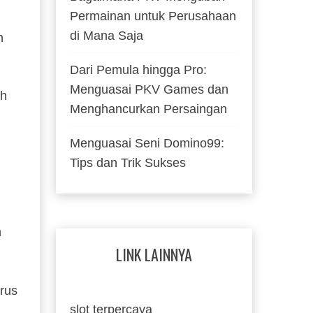
Permainan untuk Perusahaan
di Mana Saja
n
Dari Pemula hingga Pro:
Menguasai PKV Games dan
ah
Menghancurkan Persaingan
Menguasai Seni Domino99:
Tips dan Trik Sukses
n
LINK LAINNYA
rus
slot terpercaya