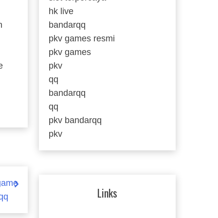
hk live
bandarqq
n
pkv games resmi
pkv games
pkv
e
qq
bandarqq
qq
pkv bandarqq
pkv
 game
Links
qq