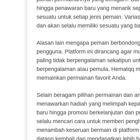
hingga penawaran baru yang menarik sepe
sesuatu untuk setiap jenis pemain. Vari
dan akan selalu memiliki sesuatu yang b
Alasan lain mengapa pemain berbondon
pengguna. Platform ini dirancang agar 
paling tidak berpengalaman sekalipun un
berpengalaman atau pemula, Hematqq me
memainkan permainan favorit Anda.
Selain beragam pilihan permainan dan 
menawarkan hadiah yang melimpah kepa
baru hingga promosi berkelanjutan dan p
selalu mencari cara untuk memberi peng
menambah keseruan bermain di platform i
datang kembali dan mendapatkan lebih ba