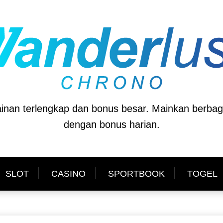
an terlengkap dan bonus besar. Mainkan berbagai
dengan bonus harian.
SLOT
CASINO
SPORTBOOK
TOGEL