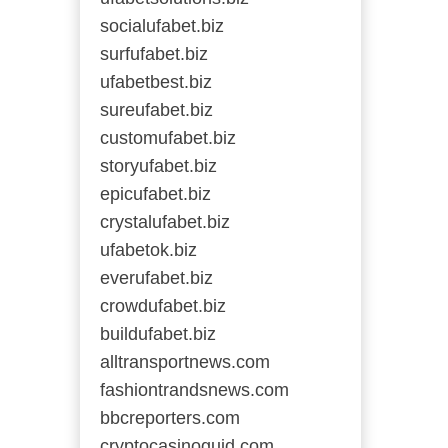
socialufabet.biz
surfufabet.biz
ufabetbest.biz
sureufabet.biz
customufabet.biz
storyufabet.biz
epicufabet.biz
crystalufabet.biz
ufabetok.biz
everufabet.biz
crowdufabet.biz
buildufabet.biz
alltransportnews.com
fashiontrandsnews.com
bbcreporters.com
cryptocasinoguid.com