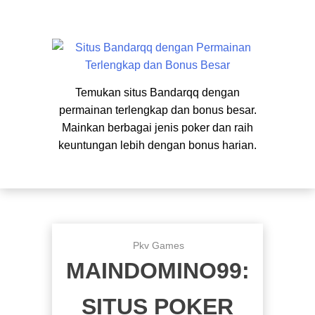
Skip
to
content
Temukan situs Bandarqq dengan
permainan terlengkap dan bonus besar.
Mainkan berbagai jenis poker dan raih
keuntungan lebih dengan bonus harian.
Pkv Games
MAINDOMINO99:
SITUS POKER