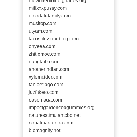
movimientoindignados.org
milfxxxpussy.com
uptodatefamily.com
musitop.com
utyam.com
lacostituzioneblog.com
ohyeea.com
zhitiemoe.com
nungkub.com
anotherindian.com
xylemcider.com
taniaetiago.com
juzfitketo.com
pasomaga.com
impactgardencbdgummies.org
naturesstimulantcbd.net
nopalinaeuropa.com
biomagnify.net