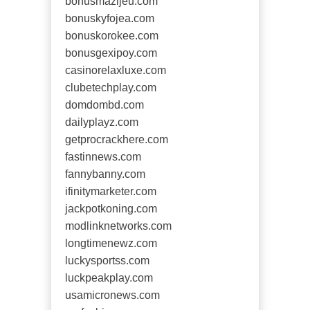
bonusmazijeu.com
bonuskyfojea.com
bonuskorokee.com
bonusgexipoy.com
casinorelaxluxe.com
clubetechplay.com
domdombd.com
dailyplayz.com
getprocrackhere.com
fastinnews.com
fannybanny.com
ifinitymarketer.com
jackpotkoning.com
modlinknetworks.com
longtimenewz.com
luckysportss.com
luckpeakplay.com
usamicronews.com