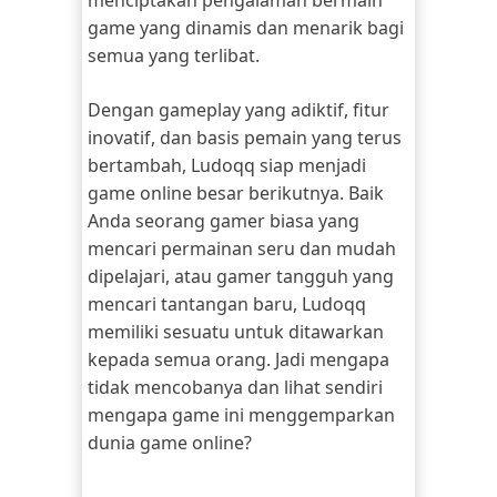
game yang dinamis dan menarik bagi
semua yang terlibat.
Dengan gameplay yang adiktif, fitur
inovatif, dan basis pemain yang terus
bertambah, Ludoqq siap menjadi
game online besar berikutnya. Baik
Anda seorang gamer biasa yang
mencari permainan seru dan mudah
dipelajari, atau gamer tangguh yang
mencari tantangan baru, Ludoqq
memiliki sesuatu untuk ditawarkan
kepada semua orang. Jadi mengapa
tidak mencobanya dan lihat sendiri
mengapa game ini menggemparkan
dunia game online?