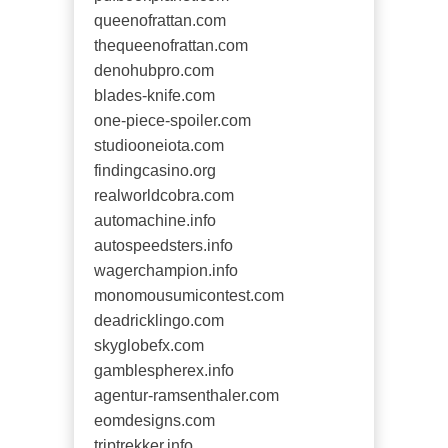
queenofrattan.com
thequeenofrattan.com
denohubpro.com
blades-knife.com
one-piece-spoiler.com
studiooneiota.com
findingcasino.org
realworldcobra.com
automachine.info
autospeedsters.info
wagerchampion.info
monomousumicontest.com
deadricklingo.com
skyglobefx.com
gamblespherex.info
agentur-ramsenthaler.com
eomdesigns.com
triptrekker.info