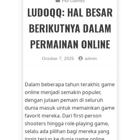
Pkv Games
LUDOQQ: HAL BESAR
BERIKUTNYA DALAM
PERMAINAN ONLINE
October 7, 2025
admin
Dalam beberapa tahun terakhir, game
online menjadi semakin populer,
dengan jutaan pemain di seluruh
dunia masuk untuk memainkan game
favorit mereka. Dari first-person
shooters hingga role-playing game,
selalu ada pilihan bagi mereka yang
ingin terjun ke dunia game online.