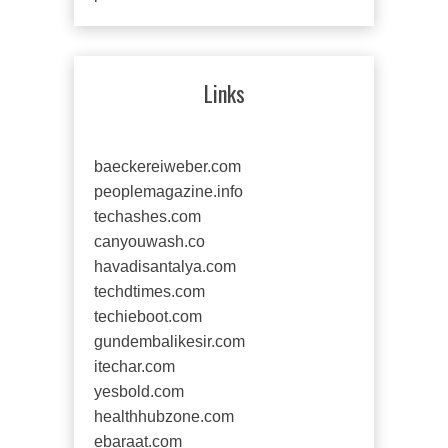
Links
baeckereiweber.com
peoplemagazine.info
techashes.com
canyouwash.co
havadisantalya.com
techdtimes.com
techieboot.com
gundembalikesir.com
itechar.com
yesbold.com
healthhubzone.com
ebaraat.com