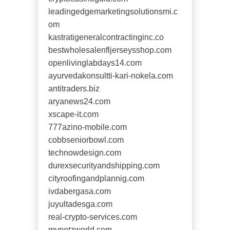
leadingedgemarketingsolutionsmi.c
om
kastratigeneralcontractinginc.co
bestwholesalenfljerseysshop.com
openlivinglabdays14.com
ayurvedakonsultti-kari-nokela.com
antitraders.biz
aryanews24.com
xscape-it.com
777azino-mobile.com
cobbseniorbowl.com
technowdesign.com
durexsecurityandshipping.com
cityroofingandplannig.com
ivdabergasa.com
juyultadesga.com
real-crypto-services.com
mypetzworld.com