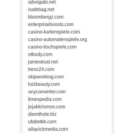
advogato.net
isafebag.net
bloombergz.com
enterpriseboosts.com
casino-kartenspiele.com
casino-automatenspiele.org
casino-tischspiele.com
otbody.com
jamestrust.net
trenz24.com
skipworking.com
loizbeauty.com
anyconverter.com
timespedia.com
jejakkrismon.com
diemthole.biz
ufabetkk.com
allquickmedia.com