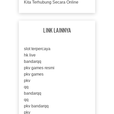
Kita Terhubung Secara Online
LINK LAINNYA
slot terpercaya
hk live
bandarqq
pkv games resmi
pkv games
pkv
qq
bandarqq
qq
pkv bandarqq
pkv