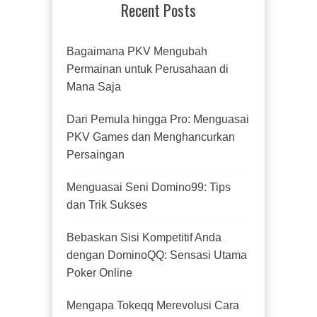
Recent Posts
Bagaimana PKV Mengubah
Permainan untuk Perusahaan di
Mana Saja
Dari Pemula hingga Pro: Menguasai
PKV Games dan Menghancurkan
Persaingan
Menguasai Seni Domino99: Tips
dan Trik Sukses
Bebaskan Sisi Kompetitif Anda
dengan DominoQQ: Sensasi Utama
Poker Online
Mengapa Tokeqq Merevolusi Cara