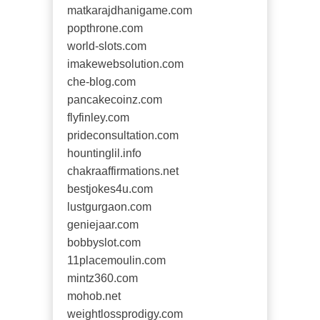
matkarajdhanigame.com
popthrone.com
world-slots.com
imakewebsolution.com
che-blog.com
pancakecoinz.com
flyfinley.com
prideconsultation.com
hountinglil.info
chakraaffirmations.net
bestjokes4u.com
lustgurgaon.com
geniejaar.com
bobbyslot.com
11placemoulin.com
mintz360.com
mohob.net
weightlossprodigy.com