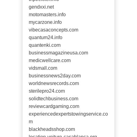
gendxxi.net
motomasters.info
mycarzone.info
vibecasaconcepts.com
quantum24.info
quantenki.com
businessmagazineusa.com
medicwellcare.com
vidsmall.com
businessnews2day.com
worldnewsrecords.com
sterilepro24.com
solidtechbusiness.com
reviewcardgaming.com
experiencedexpertstowingservice.co
m
blackheadsshop.com
location-voiture-casablanca.org