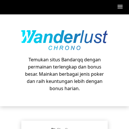
Skip
to
content
Temukan situs Bandarqq dengan
permainan terlengkap dan bonus
besar. Mainkan berbagai jenis poker
dan raih keuntungan lebih dengan
bonus harian.