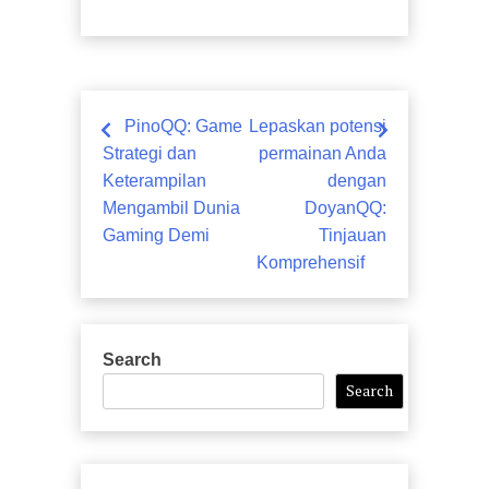
Post
PinoQQ: Game
Lepaskan potensi
Strategi dan
permainan Anda
navigation
Keterampilan
dengan
Mengambil Dunia
DoyanQQ:
Gaming Demi
Tinjauan
Komprehensif
Search
Search