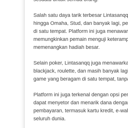
Salah satu daya tarik terbesar Lintasan
hingga Omaha, Stud, dan banyak lagi, p
di satu tempat. Platform ini juga menaw
memungkinkan pemain menguji keterampi
memenangkan hadiah besar.
Selain poker, Lintasanqq juga menawarkan 
blackjack, roulette, dan masih banyak l
game yang beragam di satu tempat, tanpa
Platform ini juga terkenal dengan opsi
dapat menyetor dan menarik dana denga
pembayaran, termasuk kartu kredit, e-wa
seluruh dunia.