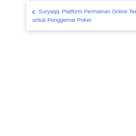
Post
Suryaqq: Platform Permainan Online Te
untuk Penggemar Poker
navigation