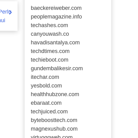
baeckereiweber.com
erlu
peoplemagazine.info
ui
techashes.com
canyouwash.co
havadisantalya.com
techdtimes.com
techieboot.com
gundembalikesir.com
itechar.com
yesbold.com
healthhubzone.com
ebaraat.com
techjuiced.com
byteboosttech.com
magnexushub.com
virtuogoweb.com