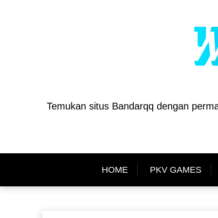
Skip
to
content
Temukan situs Bandarqq dengan permain
HOME
PKV GAMES