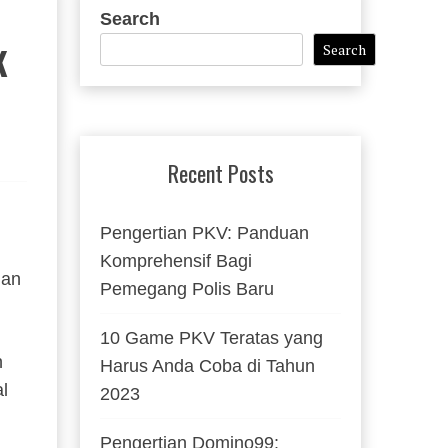
Search
K
Search
Recent Posts
Pengertian PKV: Panduan
Komprehensif Bagi
nan
Pemegang Polis Baru
10 Game PKV Teratas yang
n
Harus Anda Coba di Tahun
l
2023
Pengertian Domino99: