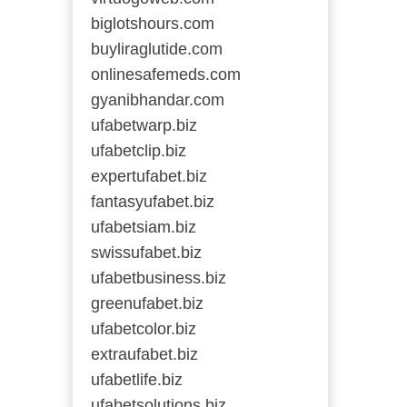
biglotshours.com
buyliraglutide.com
onlinesafemeds.com
gyanibhandar.com
ufabetwarp.biz
ufabetclip.biz
expertufabet.biz
fantasyufabet.biz
ufabetsiam.biz
swissufabet.biz
ufabetbusiness.biz
greenufabet.biz
ufabetcolor.biz
extraufabet.biz
ufabetlife.biz
ufabetsolutions.biz