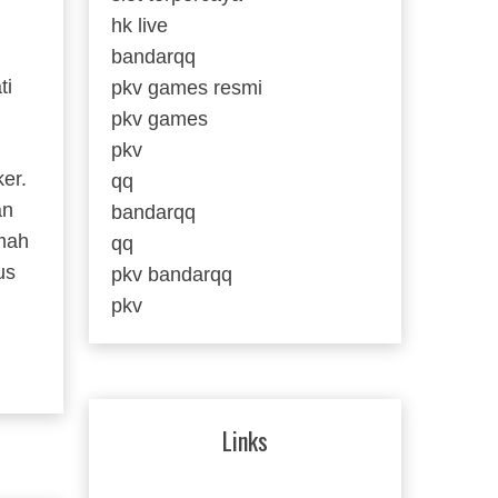
hk live
bandarqq
ti
pkv games resmi
pkv games
pkv
er.
qq
an
bandarqq
umah
qq
us
pkv bandarqq
pkv
Links