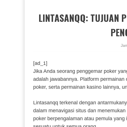
LINTASANQQ: TUJUAN 
PEN
Jan
[ad_1]
Jika Anda seorang penggemar poker yang 
adalah jawabannya. Platform permainan 
poker, serta permainan kasino lainnya, u
Lintasanqq terkenal dengan antarmuka
dalam menavigasi situs dan menemukan p
poker berpengalaman atau pemula yang in
sesuatu untuk semua orang.