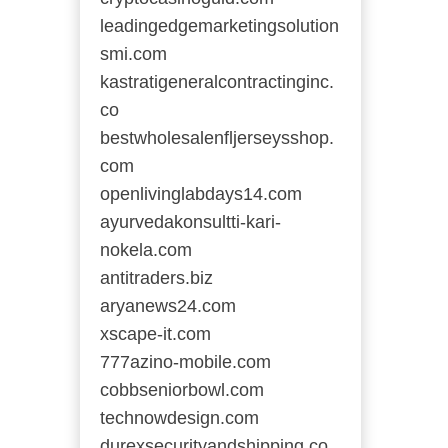
leadingedgemarketingsolution
smi.com
kastratigeneralcontractinginc.
co
bestwholesalenfljerseysshop.
com
openlivinglabdays14.com
ayurvedakonsultti-kari-
nokela.com
antitraders.biz
aryanews24.com
xscape-it.com
777azino-mobile.com
cobbseniorbowl.com
technowdesign.com
durexsecurityandshipping.co