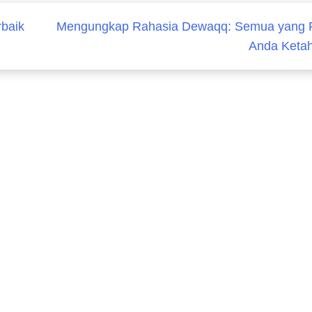
rbaik
Mengungkap Rahasia Dewaqq: Semua yang P
Anda Ketah