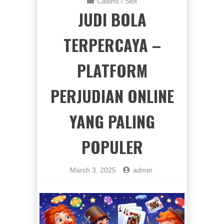
Casino
/
Slot
JUDI BOLA
TERPERCAYA –
PLATFORM
PERJUDIAN ONLINE
YANG PALING
POPULER
March 3, 2025
admin