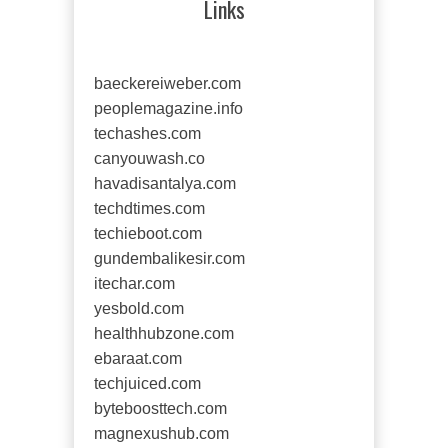
Links
baeckereiweber.com
peoplemagazine.info
techashes.com
canyouwash.co
havadisantalya.com
techdtimes.com
techieboot.com
gundembalikesir.com
itechar.com
yesbold.com
healthhubzone.com
ebaraat.com
techjuiced.com
byteboosttech.com
magnexushub.com