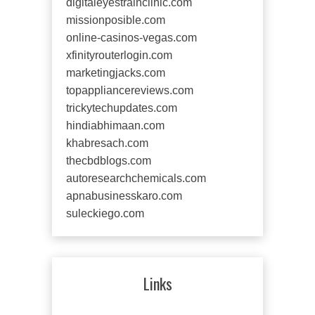
digitaleyestrainclinic.com
missionposible.com
online-casinos-vegas.com
xfinityrouterlogin.com
marketingjacks.com
topappliancereviews.com
trickytechupdates.com
hindiabhimaan.com
khabresach.com
thecbdblogs.com
autoresearchchemicals.com
apnabusinesskaro.com
suleckiego.com
Links