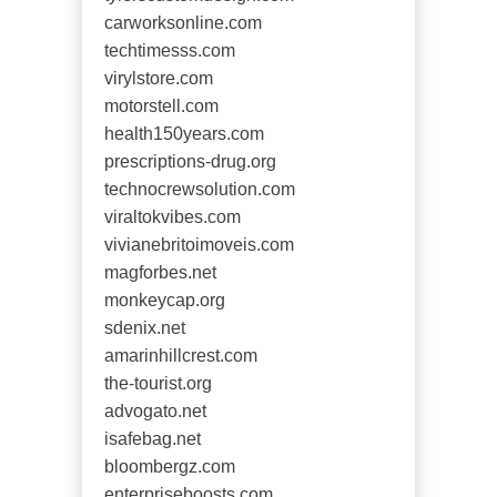
carworksonline.com
techtimesss.com
virylstore.com
motorstell.com
health150years.com
prescriptions-drug.org
technocrewsolution.com
viraltokvibes.com
vivianebritoimoveis.com
magforbes.net
monkeycap.org
sdenix.net
amarinhillcrest.com
the-tourist.org
advogato.net
isafebag.net
bloombergz.com
enterpriseboosts.com