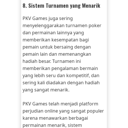
8. Sistem Turnamen yang Menarik
PKV Games juga sering
menyelenggarakan turnamen poker
dan permainan lainnya yang
memberikan kesempatan bagi
pemain untuk bersaing dengan
pemain lain dan memenangkan
hadiah besar. Turnamen ini
memberikan pengalaman bermain
yang lebih seru dan kompetitif, dan
sering kali diadakan dengan hadiah
yang sangat menarik.
PKV Games telah menjadi platform
perjudian online yang sangat populer
karena menawarkan berbagai
permainan menarik, sistem