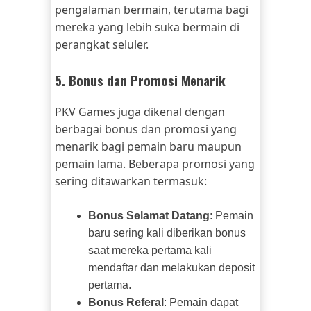
pengalaman bermain, terutama bagi
mereka yang lebih suka bermain di
perangkat seluler.
5. Bonus dan Promosi Menarik
PKV Games juga dikenal dengan
berbagai bonus dan promosi yang
menarik bagi pemain baru maupun
pemain lama. Beberapa promosi yang
sering ditawarkan termasuk:
Bonus Selamat Datang
: Pemain
baru sering kali diberikan bonus
saat mereka pertama kali
mendaftar dan melakukan deposit
pertama.
Bonus Referal
: Pemain dapat