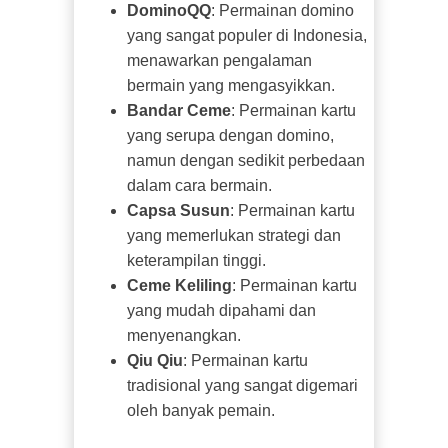
DominoQQ
: Permainan domino
yang sangat populer di Indonesia,
menawarkan pengalaman
bermain yang mengasyikkan.
Bandar Ceme
: Permainan kartu
yang serupa dengan domino,
namun dengan sedikit perbedaan
dalam cara bermain.
Capsa Susun
: Permainan kartu
yang memerlukan strategi dan
keterampilan tinggi.
Ceme Keliling
: Permainan kartu
yang mudah dipahami dan
menyenangkan.
Qiu Qiu
: Permainan kartu
tradisional yang sangat digemari
oleh banyak pemain.