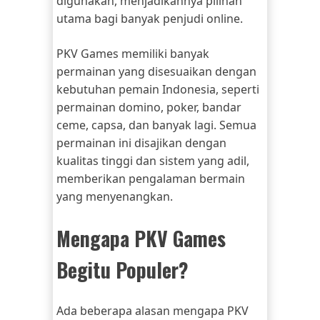
digunakan, menjadikannya pilihan
utama bagi banyak penjudi online.
PKV Games memiliki banyak
permainan yang disesuaikan dengan
kebutuhan pemain Indonesia, seperti
permainan domino, poker, bandar
ceme, capsa, dan banyak lagi. Semua
permainan ini disajikan dengan
kualitas tinggi dan sistem yang adil,
memberikan pengalaman bermain
yang menyenangkan.
Mengapa PKV Games
Begitu Populer?
Ada beberapa alasan mengapa PKV