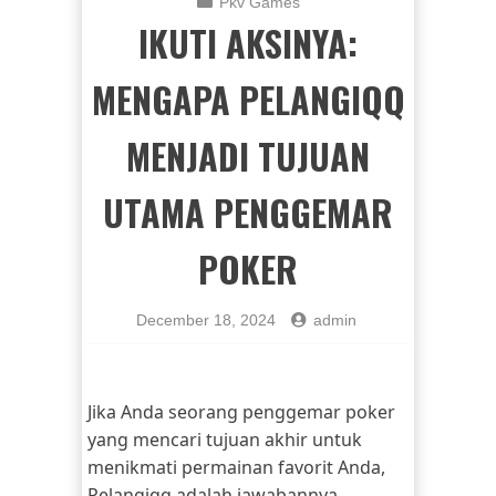
Pkv Games
IKUTI AKSINYA:
MENGAPA PELANGIQQ
MENJADI TUJUAN
UTAMA PENGGEMAR
POKER
December 18, 2024
admin
Jika Anda seorang penggemar poker
yang mencari tujuan akhir untuk
menikmati permainan favorit Anda,
Pelangiqq adalah jawabannya.