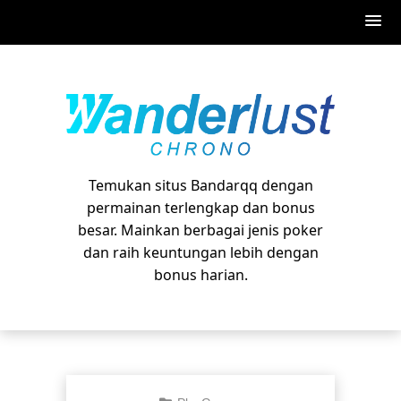
Skip
to
content
Temukan situs Bandarqq dengan
permainan terlengkap dan bonus
besar. Mainkan berbagai jenis poker
dan raih keuntungan lebih dengan
bonus harian.