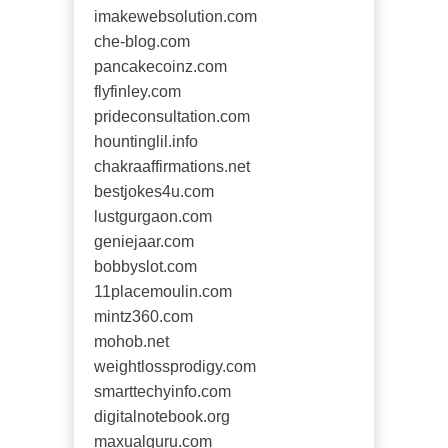
imakewebsolution.com
che-blog.com
pancakecoinz.com
flyfinley.com
prideconsultation.com
hountinglil.info
chakraaffirmations.net
bestjokes4u.com
lustgurgaon.com
geniejaar.com
bobbyslot.com
11placemoulin.com
mintz360.com
mohob.net
weightlossprodigy.com
smarttechyinfo.com
digitalnotebook.org
maxualguru.com