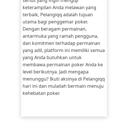
serius yang ingin menguji
keterampilan Anda melawan yang
terbaik, Pelangiqq adalah tujuan
utama bagi penggemar poker.
Dengan beragam permainan,
antarmuka yang ramah pengguna,
dan komitmen terhadap permainan
yang adil, platform ini memiliki semua
yang Anda butuhkan untuk
membawa permainan poker Anda ke
level berikutnya. Jadi mengapa
menunggu? Ikuti aksinya di Pelangiqq
hari ini dan mulailah bermain menuju
kehebatan poker.