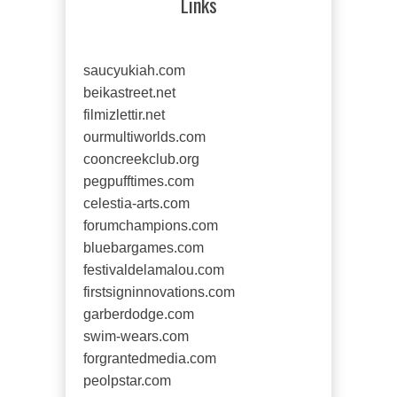
Links
saucyukiah.com
beikastreet.net
filmizlettir.net
ourmultiworlds.com
cooncreekclub.org
pegpufftimes.com
celestia-arts.com
forumchampions.com
bluebargames.com
festivaldelamalou.com
firstsigninnovations.com
garberdodge.com
swim-wears.com
forgrantedmedia.com
peolpstar.com