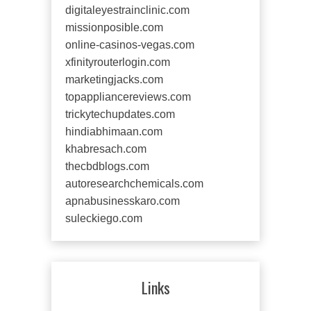
digitaleyestrainclinic.com
missionposible.com
online-casinos-vegas.com
xfinityrouterlogin.com
marketingjacks.com
topappliancereviews.com
trickytechupdates.com
hindiabhimaan.com
khabresach.com
thecbdblogs.com
autoresearchchemicals.com
apnabusinesskaro.com
suleckiego.com
Links