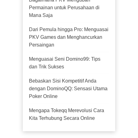
Permainan untuk Perusahaan di
Mana Saja
Dari Pemula hingga Pro: Menguasai
PKV Games dan Menghancurkan
Persaingan
Menguasai Seni Domino99: Tips
dan Trik Sukses
Bebaskan Sisi Kompetitif Anda
dengan DominoQQ: Sensasi Utama
Poker Online
Mengapa Tokeqq Merevolusi Cara
Kita Terhubung Secara Online