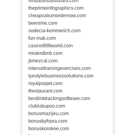
virtualartsassistant.com
theprimeinfographics.com
cheapvaliumordernow.com
beenime.com
sodecia-kemmerich.com
fun-mak.com
casino888world.com
misterdbnb.com
jkmezcal.com
intervaltrainingexercises.com
tyestylebusinesssolutions.com
royalpoipet.com
thestaurant.com
bestlinktrackingsoftware.com
clublubupoo.com
bonusmazijeu.com
bonuskyfojea.com
bonuskorokee.com