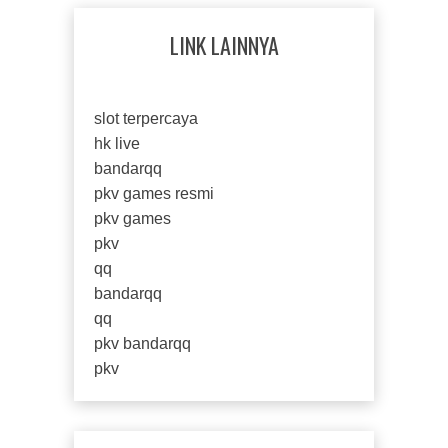
LINK LAINNYA
slot terpercaya
hk live
bandarqq
pkv games resmi
pkv games
pkv
qq
bandarqq
qq
pkv bandarqq
pkv