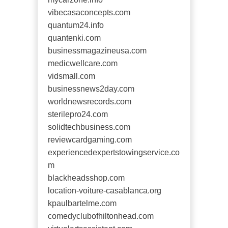
vibecasaconcepts.com
quantum24.info
quantenki.com
businessmagazineusa.com
medicwellcare.com
vidsmall.com
businessnews2day.com
worldnewsrecords.com
sterilepro24.com
solidtechbusiness.com
reviewcardgaming.com
experiencedexpertstowingservice.co
m
blackheadsshop.com
location-voiture-casablanca.org
kpaulbartelme.com
comedyclubofhiltonhead.com