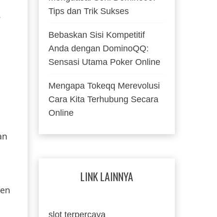
Tips dan Trik Sukses
.
Bebaskan Sisi Kompetitif
Anda dengan DominoQQ:
Sensasi Utama Poker Online
Mengapa Tokeqq Merevolusi
Cara Kita Terhubung Secara
Online
an
LINK LAINNYA
men
slot terpercaya