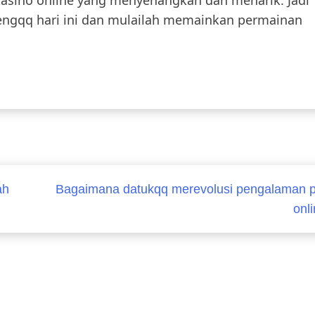
asino online yang menyenangkan dan menarik. Jadi
ngqq hari ini dan mulailah memainkan permainan
ah
Bagaimana datukqq merevolusi pengalaman 
onl