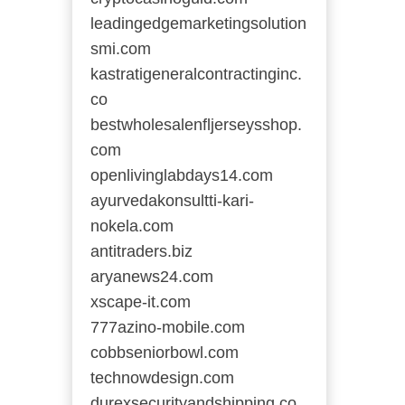
leadingedgemarketingsolution
smi.com
kastratigeneralcontractinginc.
co
bestwholesalenfljerseysshop.
com
openlivinglabdays14.com
ayurvedakonsultti-kari-
nokela.com
antitraders.biz
aryanews24.com
xscape-it.com
777azino-mobile.com
cobbseniorbowl.com
technowdesign.com
durexsecurityandshipping.co