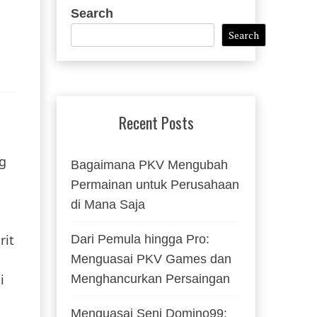
Search
E
Search
Recent Posts
g
Bagaimana PKV Mengubah
Permainan untuk Perusahaan
di Mana Saja
rit
Dari Pemula hingga Pro:
Menguasai PKV Games dan
i
Menghancurkan Persaingan
Menguasai Seni Domino99: