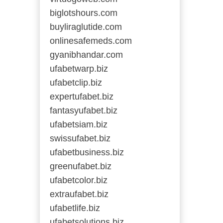
biglotshours.com
buyliraglutide.com
onlinesafemeds.com
gyanibhandar.com
ufabetwarp.biz
ufabetclip.biz
expertufabet.biz
fantasyufabet.biz
ufabetsiam.biz
swissufabet.biz
ufabetbusiness.biz
greenufabet.biz
ufabetcolor.biz
extraufabet.biz
ufabetlife.biz
ufabetsolutions.biz