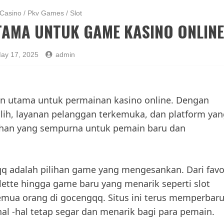
Casino
/
Pkv Games
/
Slot
AMA UNTUK GAME KASINO ONLIN
ay 17, 2025
admin
n utama untuk permainan kasino online. Dengan
ih, layanan pelanggan terkemuka, dan platform yan
ihan yang sempurna untuk pemain baru dan
qq adalah pilihan game yang mengesankan. Dari favo
ulette hingga game baru yang menarik seperti slot
emua orang di gocengqq. Situs ini terus memperbaru
l -hal tetap segar dan menarik bagi para pemain.