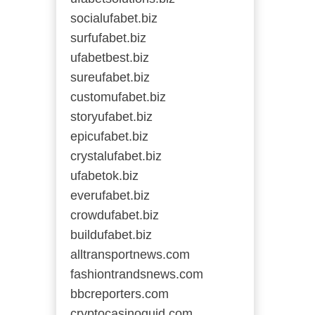
socialufabet.biz
surfufabet.biz
ufabetbest.biz
sureufabet.biz
customufabet.biz
storyufabet.biz
epicufabet.biz
crystalufabet.biz
ufabetok.biz
everufabet.biz
crowdufabet.biz
buildufabet.biz
alltransportnews.com
fashiontrandsnews.com
bbcreporters.com
cryptocasinoguid.com