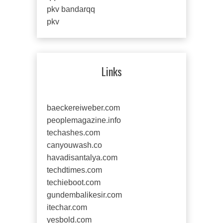
pkv bandarqq
pkv
Links
baeckereiweber.com
peoplemagazine.info
techashes.com
canyouwash.co
havadisantalya.com
techdtimes.com
techieboot.com
gundembalikesir.com
itechar.com
yesbold.com