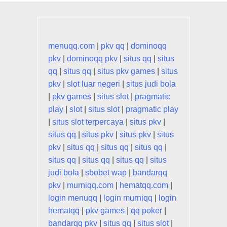
menuqq.com
|
pkv qq
|
dominoqq
pkv
|
dominoqq pkv
|
situs qq
|
situs
qq
|
situs qq
|
situs pkv games
|
situs
pkv
|
slot luar negeri
|
situs judi bola
|
pkv games
|
situs slot
|
pragmatic
play
|
slot
|
situs slot
|
pragmatic play
|
situs slot terpercaya
|
situs pkv
|
situs qq
|
situs pkv
|
situs pkv
|
situs
pkv
|
situs qq
|
situs qq
|
situs qq
|
situs qq
|
situs qq
|
situs qq
|
situs
judi bola
|
sbobet wap
|
bandarqq
pkv
|
murniqq.com
|
hematqq.com
|
login menuqq
|
login murniqq
|
login
hematqq
|
pkv games
|
qq poker
|
bandarqq pkv
|
situs qq
|
situs slot
|