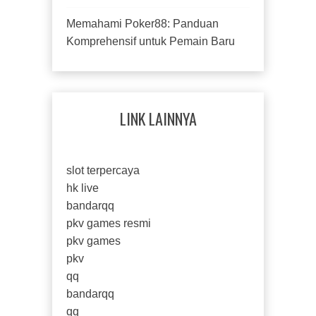
Memahami Poker88: Panduan
Komprehensif untuk Pemain Baru
LINK LAINNYA
slot terpercaya
hk live
bandarqq
pkv games resmi
pkv games
pkv
qq
bandarqq
qq