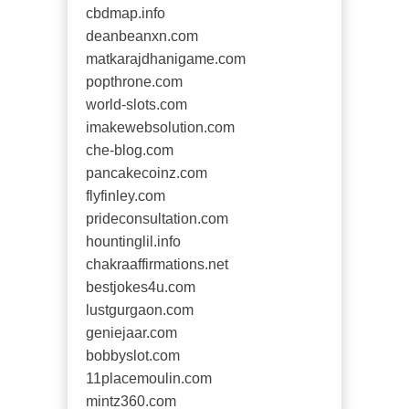
cbdmap.info
deanbeanxn.com
matkarajdhanigame.com
popthrone.com
world-slots.com
imakewebsolution.com
che-blog.com
pancakecoinz.com
flyfinley.com
prideconsultation.com
hountinglil.info
chakraaffirmations.net
bestjokes4u.com
lustgurgaon.com
geniejaar.com
bobbyslot.com
11placemoulin.com
mintz360.com