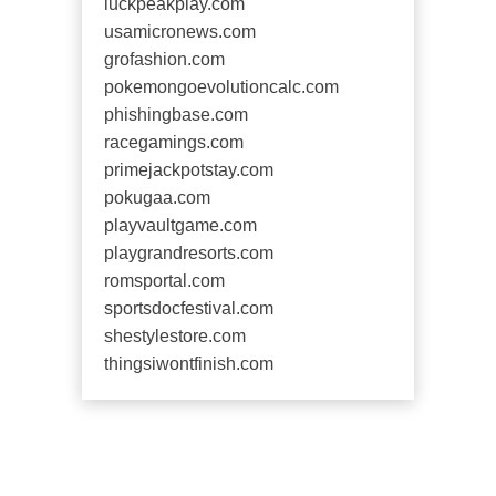
luckpeakplay.com
usamicronews.com
grofashion.com
pokemongoevolutioncalc.com
phishingbase.com
racegamings.com
primejackpotstay.com
pokugaa.com
playvaultgame.com
playgrandresorts.com
romsportal.com
sportsdocfestival.com
shestylestore.com
thingsiwontfinish.com