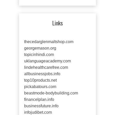
Links
thecedarglenmaltshop.com
georgemason.org
topicinhindi.com
uklanguageacademy.com
lindehealthcarefree.com
allbusinessjobs.info
top10products.net
pickabatours.com
beastmode-bodybuilding.com
financelplan.info
businessfuture.info
infojudibet.com