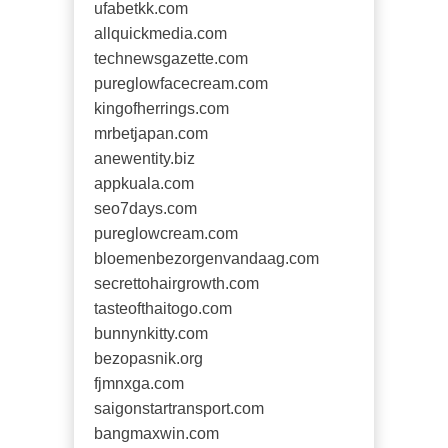
ufabetkk.com
allquickmedia.com
technewsgazette.com
pureglowfacecream.com
kingofherrings.com
mrbetjapan.com
anewentity.biz
appkuala.com
seo7days.com
pureglowcream.com
bloemenbezorgenvandaag.com
secrettohairgrowth.com
tasteofthaitogo.com
bunnynkitty.com
bezopasnik.org
fjmnxga.com
saigonstartransport.com
bangmaxwin.com