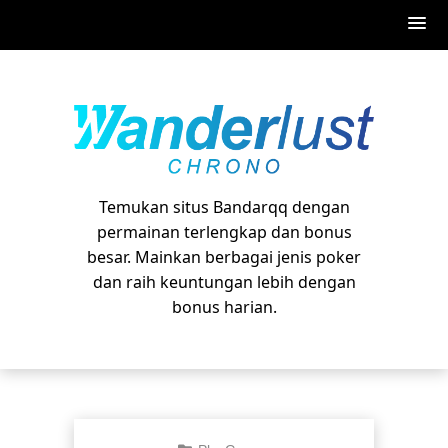
Skip
to
content
Temukan situs Bandarqq dengan
permainan terlengkap dan bonus
besar. Mainkan berbagai jenis poker
dan raih keuntungan lebih dengan
bonus harian.