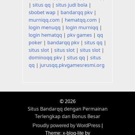
|
situs qq
|
situs judi bola
|
sbobet wap
|
bandarqq pkv
|
murniqq.com
|
hematqq.com
|
login menuqq
|
login murniqq
|
login hematqq
|
pkv games
|
qq
poker
|
bandarqq pkv
|
situs qq
|
situs slot
|
situs slot
|
situs slot
|
dominoqq pkv
|
situs qq
|
situs
qq
|
jurusqq.pkvgamesresmi.org
© 2026
Situs Bandarqq dengan Permainan
Terlengkap dan Bonus Besar
Proudly powered by WordPress
|
Theme: x-blog-lite by