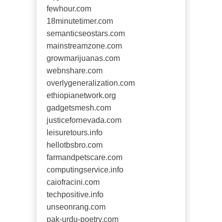
fewhour.com
18minutetimer.com
semanticseostars.com
mainstreamzone.com
growmarijuanas.com
webnshare.com
overlygeneralization.com
ethiopianetwork.org
gadgetsmesh.com
justicefornevada.com
leisuretours.info
hellotbsbro.com
farmandpetscare.com
computingservice.info
caiofracini.com
techpositive.info
unseonrang.com
pak-urdu-poetry.com