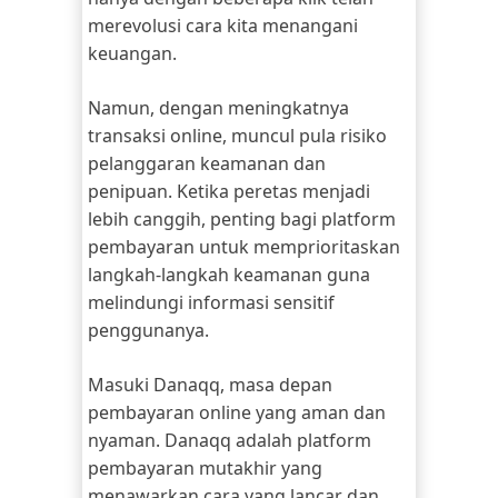
merevolusi cara kita menangani
keuangan.
Namun, dengan meningkatnya
transaksi online, muncul pula risiko
pelanggaran keamanan dan
penipuan. Ketika peretas menjadi
lebih canggih, penting bagi platform
pembayaran untuk memprioritaskan
langkah-langkah keamanan guna
melindungi informasi sensitif
penggunanya.
Masuki Danaqq, masa depan
pembayaran online yang aman dan
nyaman. Danaqq adalah platform
pembayaran mutakhir yang
menawarkan cara yang lancar dan