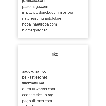
juzfitketo.com
pasomaga.com
impactgardencbdgummies.org
naturesstimulantcbd.net
nopalinaeuropa.com
biomagnify.net
Links
saucyukiah.com
beikastreet.net
filmizlettir.net
ourmultiworlds.com
cooncreekclub.org
pegpufftimes.com