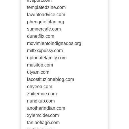
fivsport.com
templatedzine.com
lawinfoadvice.com
phenqdietplan.org
sumnercafe.com
dunetflix.com
movimientoindignados.org
milfxxxpussy.com
uptodatefamily.com
musitop.com
utyam.com
lacostituzioneblog.com
ohyeea.com
zhitiemoe.com
nungkub.com
anotherindian.com
xylemcider.com
taniaetiago.com