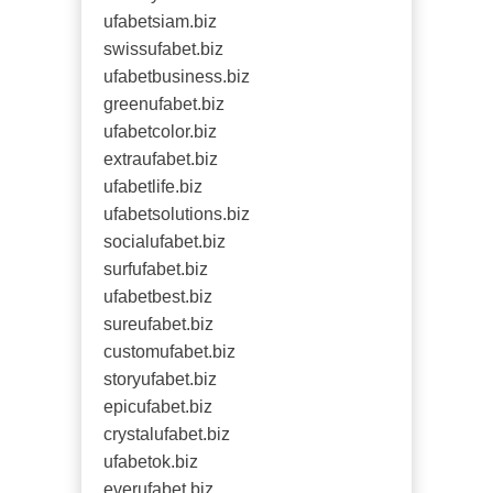
ufabetsiam.biz
swissufabet.biz
ufabetbusiness.biz
greenufabet.biz
ufabetcolor.biz
extraufabet.biz
ufabetlife.biz
ufabetsolutions.biz
socialufabet.biz
surfufabet.biz
ufabetbest.biz
sureufabet.biz
customufabet.biz
storyufabet.biz
epicufabet.biz
crystalufabet.biz
ufabetok.biz
everufabet.biz