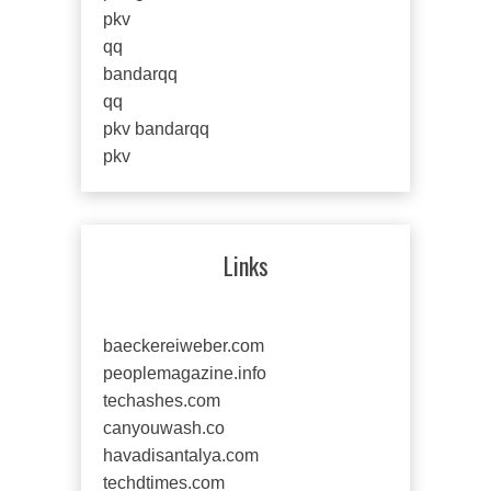
pkv
qq
bandarqq
qq
pkv bandarqq
pkv
Links
baeckereiweber.com
peoplemagazine.info
techashes.com
canyouwash.co
havadisantalya.com
techdtimes.com