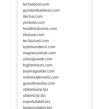
techieboot.com
gundembalikesir.com
itechar.com
yesbold.com
healthhubzone.com
ebaraat.com
techjuiced.com
byteboosttech.com
magnexushub.com
virtuogoweb.com
biglotshours.com
buyliraglutide.com
onlinesafemeds.com
gyanibhandar.com
ufabetwarp.biz
ufabetclip.biz
expertufabet.biz
fantasyufabet.biz