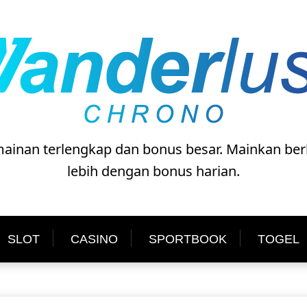
inan terlengkap dan bonus besar. Mainkan berb
lebih dengan bonus harian.
SLOT
CASINO
SPORTBOOK
TOGEL