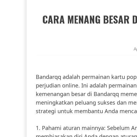
CARA MENANG BESAR D
A
Bandarqq adalah permainan kartu popu
perjudian online. Ini adalah permaina
kemenangan besar di Bandarqq memerl
meningkatkan peluang sukses dan men
strategi untuk membantu Anda mencap
1. Pahami aturan mainnya: Sebelum A
membiasakan diri Anda dengan atura