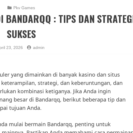
Pkv Games
I BANDARQQ : TIPS DAN STRATEG
SUKSES
pril 23, 2026
admin
ler yang dimainkan di banyak kasino dan situs
n keterampilan, strategi, dan keberuntungan, dan
ukan kombinasi ketiganya. Jika Anda ingin
ang besar di Bandarqq, berikut beberapa tip dan
ai tujuan Anda.
nda mulai bermain Bandarqq, penting untuk
n mainnya. Pastikan Anda memahami cara permaina