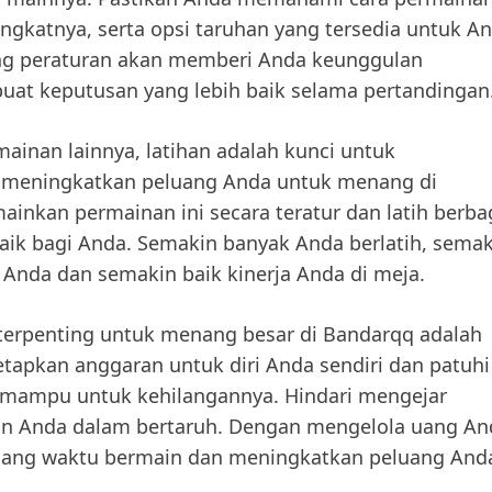
gkatnya, serta opsi taruhan yang tersedia untuk An
ng peraturan akan memberi Anda keunggulan
t keputusan yang lebih baik selama pertandingan
ermainan lainnya, latihan adalah kunci untuk
 meningkatkan peluang Anda untuk menang di
nkan permainan ini secara teratur dan latih berba
baik bagi Anda. Semakin banyak Anda berlatih, sema
Anda dan semakin baik kinerja Anda di meja.
k terpenting untuk menang besar di Bandarqq adalah
etapkan anggaran untuk diri Anda sendiri dan patuhi
a mampu untuk kehilangannya. Hindari mengejar
tan Anda dalam bertaruh. Dengan mengelola uang An
jang waktu bermain dan meningkatkan peluang And