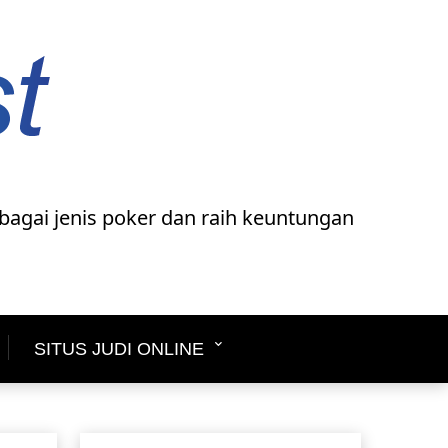
agai jenis poker dan raih keuntungan
SITUS JUDI ONLINE