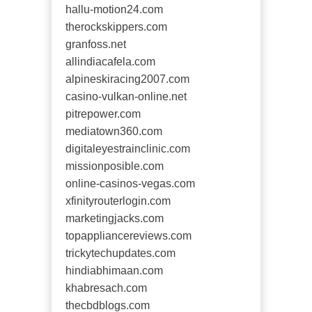
hallu-motion24.com
therockskippers.com
granfoss.net
allindiacafela.com
alpineskiracing2007.com
casino-vulkan-online.net
pitrepower.com
mediatown360.com
digitaleyestrainclinic.com
missionposible.com
online-casinos-vegas.com
xfinityrouterlogin.com
marketingjacks.com
topappliancereviews.com
trickytechupdates.com
hindiabhimaan.com
khabresach.com
thecbdblogs.com