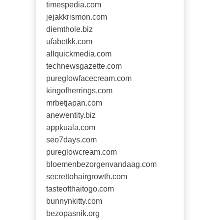
timespedia.com
jejakkrismon.com
diemthole.biz
ufabetkk.com
allquickmedia.com
technewsgazette.com
pureglowfacecream.com
kingofherrings.com
mrbetjapan.com
anewentity.biz
appkuala.com
seo7days.com
pureglowcream.com
bloemenbezorgenvandaag.com
secrettohairgrowth.com
tasteofthaitogo.com
bunnynkitty.com
bezopasnik.org