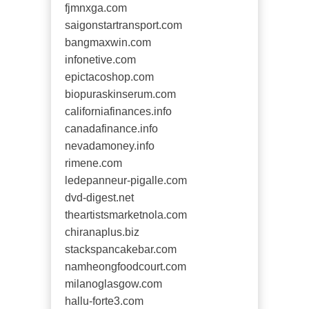
fjmnxga.com
saigonstartransport.com
bangmaxwin.com
infonetive.com
epictacoshop.com
biopuraskinserum.com
californiafinances.info
canadafinance.info
nevadamoney.info
rimene.com
ledepanneur-pigalle.com
dvd-digest.net
theartistsmarketnola.com
chiranaplus.biz
stackspancakebar.com
namheongfoodcourt.com
milanoglasgow.com
hallu-forte3.com