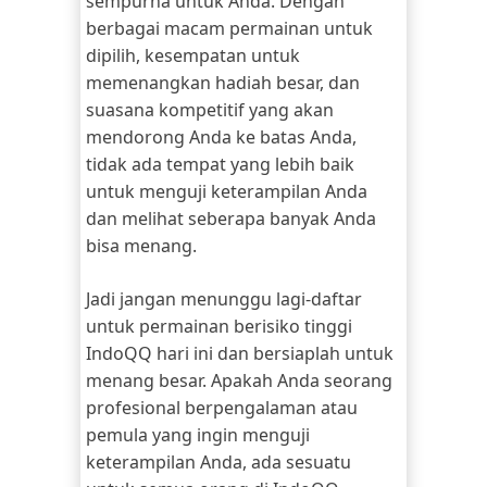
sempurna untuk Anda. Dengan
berbagai macam permainan untuk
dipilih, kesempatan untuk
memenangkan hadiah besar, dan
suasana kompetitif yang akan
mendorong Anda ke batas Anda,
tidak ada tempat yang lebih baik
untuk menguji keterampilan Anda
dan melihat seberapa banyak Anda
bisa menang.
Jadi jangan menunggu lagi-daftar
untuk permainan berisiko tinggi
IndoQQ hari ini dan bersiaplah untuk
menang besar. Apakah Anda seorang
profesional berpengalaman atau
pemula yang ingin menguji
keterampilan Anda, ada sesuatu