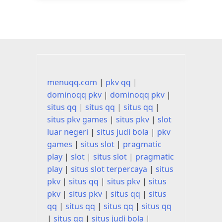
menuqq.com
|
pkv qq
|
dominoqq pkv
|
dominoqq pkv
|
situs qq
|
situs qq
|
situs qq
|
situs pkv games
|
situs pkv
|
slot
luar negeri
|
situs judi bola
|
pkv
games
|
situs slot
|
pragmatic
play
|
slot
|
situs slot
|
pragmatic
play
|
situs slot terpercaya
|
situs
pkv
|
situs qq
|
situs pkv
|
situs
pkv
|
situs pkv
|
situs qq
|
situs
qq
|
situs qq
|
situs qq
|
situs qq
|
situs qq
|
situs judi bola
|