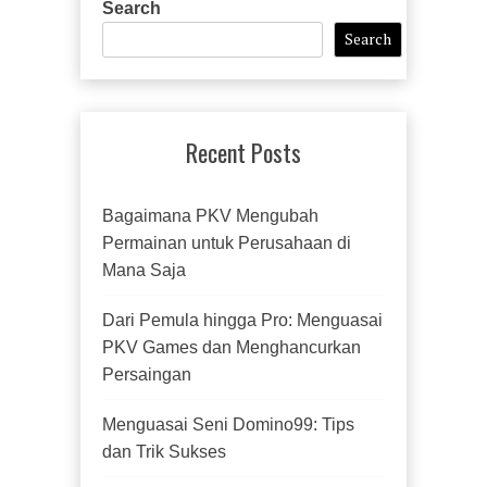
Search
Search
Recent Posts
Bagaimana PKV Mengubah
Permainan untuk Perusahaan di
Mana Saja
Dari Pemula hingga Pro: Menguasai
PKV Games dan Menghancurkan
Persaingan
Menguasai Seni Domino99: Tips
dan Trik Sukses