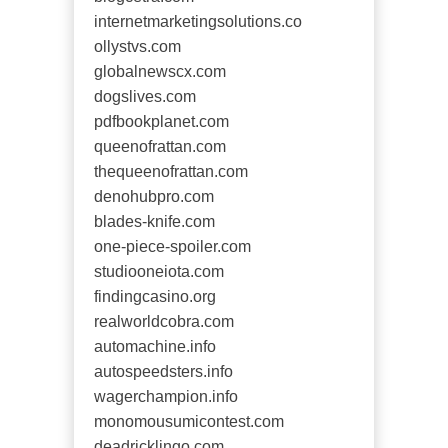
internetmarketingsolutions.co
ollystvs.com
globalnewscx.com
dogslives.com
pdfbookplanet.com
queenofrattan.com
thequeenofrattan.com
denohubpro.com
blades-knife.com
one-piece-spoiler.com
studiooneiota.com
findingcasino.org
realworldcobra.com
automachine.info
autospeedsters.info
wagerchampion.info
monomousumicontest.com
deadricklingo.com