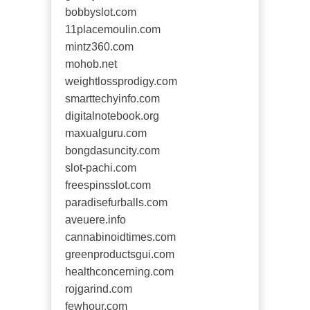
bobbyslot.com
11placemoulin.com
mintz360.com
mohob.net
weightlossprodigy.com
smarttechyinfo.com
digitalnotebook.org
maxualguru.com
bongdasuncity.com
slot-pachi.com
freespinsslot.com
paradisefurballs.com
aveuere.info
cannabinoidtimes.com
greenproductsgui.com
healthconcerning.com
rojgarind.com
fewhour.com