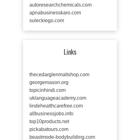
autoresearchchemicals.com
apnabusinesskaro.com
suleckiego.com
Links
thecedarglenmaltshop.com
georgemason.org
topicinhindi.com
uklanguageacademy.com
lindehealthcarefree.com
allbusinessjobs.info
top10products.net
pickabatours.com
beastmode-bodybuilding.com