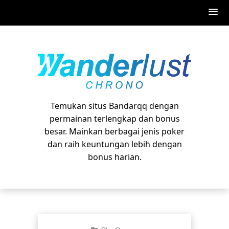
Skip
to
content
Temukan situs Bandarqq dengan
permainan terlengkap dan bonus
besar. Mainkan berbagai jenis poker
dan raih keuntungan lebih dengan
bonus harian.