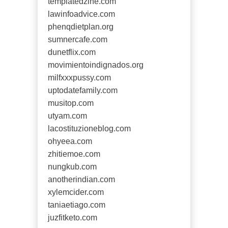
templatedzine.com
lawinfoadvice.com
phenqdietplan.org
sumnercafe.com
dunetflix.com
movimientoindignados.org
milfxxxpussy.com
uptodatefamily.com
musitop.com
utyam.com
lacostituzioneblog.com
ohyeea.com
zhitiemoe.com
nungkub.com
anotherindian.com
xylemcider.com
taniaetiago.com
juzfitketo.com