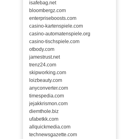
isafebag.net
bloombergz.com
enterpriseboosts.com
casino-kartenspiele.com
casino-automatenspiele.org
casino-tischspiele.com
otbody.com
jamestrust.net
trenz24.com
skipworking.com
loizbeauty.com
anyconverter.com
timespedia.com
jejakkrismon.com
diemthole.biz
ufabetkk.com
allquickmedia.com
technewsgazette.com