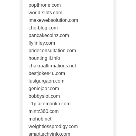
popthrone.com
world-slots.com
imakewebsolution.com
che-blog.com
pancakecoinz.com
flyfinley.com
prideconsultation.com
hountinglil.info
chakraaffirmations.net
bestjokes4u.com
lustgurgaon.com
geniejaar.com
bobbyslot.com
11placemoulin.com
mintz360.com
mohob.net
weightlossprodigy.com
smarttechyinfo.com