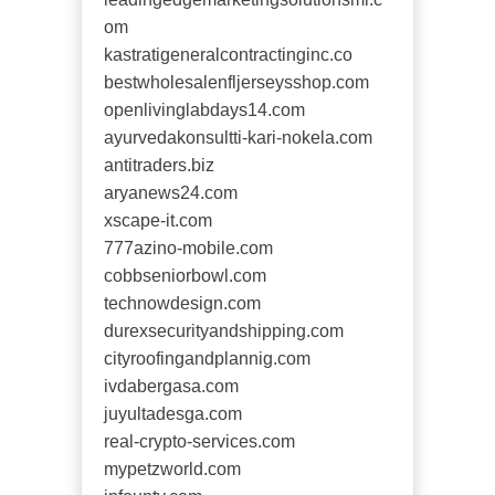
om
kastratigeneralcontractinginc.co
bestwholesalenfljerseysshop.com
openlivinglabdays14.com
ayurvedakonsultti-kari-nokela.com
antitraders.biz
aryanews24.com
xscape-it.com
777azino-mobile.com
cobbseniorbowl.com
technowdesign.com
durexsecurityandshipping.com
cityroofingandplannig.com
ivdabergasa.com
juyultadesga.com
real-crypto-services.com
mypetzworld.com