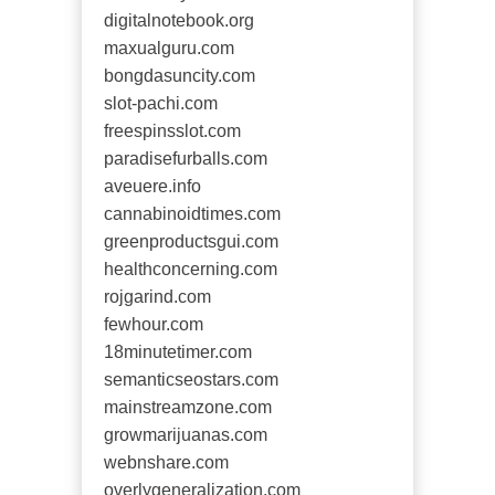
digitalnotebook.org
maxualguru.com
bongdasuncity.com
slot-pachi.com
freespinsslot.com
paradisefurballs.com
aveuere.info
cannabinoidtimes.com
greenproductsgui.com
healthconcerning.com
rojgarind.com
fewhour.com
18minutetimer.com
semanticseostars.com
mainstreamzone.com
growmarijuanas.com
webnshare.com
overlygeneralization.com