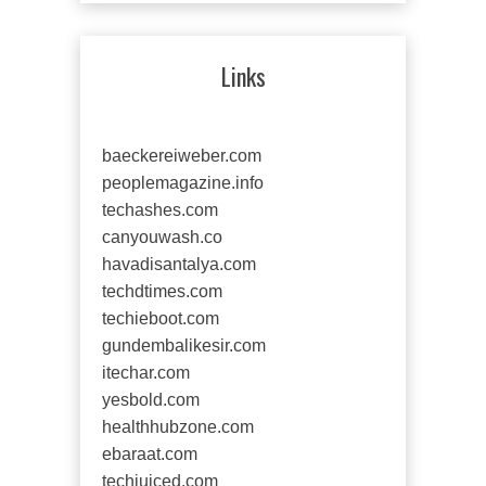
Links
baeckereiweber.com
peoplemagazine.info
techashes.com
canyouwash.co
havadisantalya.com
techdtimes.com
techieboot.com
gundembalikesir.com
itechar.com
yesbold.com
healthhubzone.com
ebaraat.com
techjuiced.com