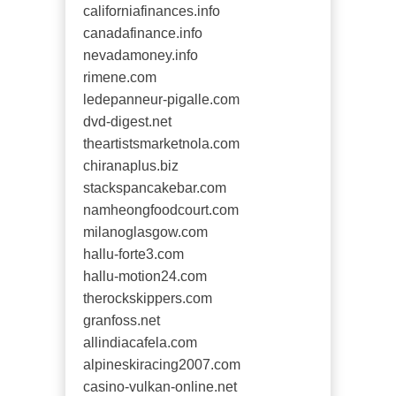
californiafinances.info
canadafinance.info
nevadamoney.info
rimene.com
ledepanneur-pigalle.com
dvd-digest.net
theartistsmarketnola.com
chiranaplus.biz
stackspancakebar.com
namheongfoodcourt.com
milanoglasgow.com
hallu-forte3.com
hallu-motion24.com
therockskippers.com
granfoss.net
allindiacafela.com
alpineskiracing2007.com
casino-vulkan-online.net