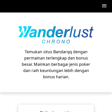
Skip
to
content
Temukan situs Bandarqq dengan
permainan terlengkap dan bonus
besar. Mainkan berbagai jenis poker
dan raih keuntungan lebih dengan
bonus harian.