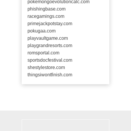
pokemongoevolutioncalc.com
phishingbase.com
racegamings.com
primejackpotstay.com
pokugaa.com
playvaultgame.com
playgrandresorts.com
romsportal.com
sportsdocfestival.com
shestylestore.com
thingsiwontfinish.com