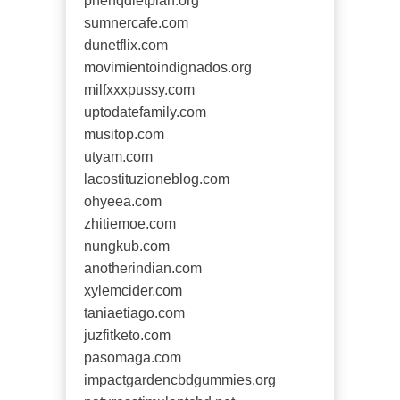
phenqdietplan.org
sumnercafe.com
dunetflix.com
movimientoindignados.org
milfxxxpussy.com
uptodatefamily.com
musitop.com
utyam.com
lacostituzioneblog.com
ohyeea.com
zhitiemoe.com
nungkub.com
anotherindian.com
xylemcider.com
taniaetiago.com
juzfitketo.com
pasomaga.com
impactgardencbdgummies.org