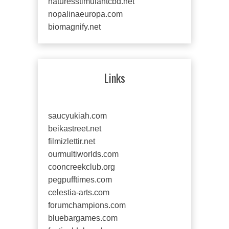
naturesstimulantcbd.net
nopalinaeuropa.com
biomagnify.net
Links
saucyukiah.com
beikastreet.net
filmizlettir.net
ourmultiworlds.com
cooncreekclub.org
pegpufftimes.com
celestia-arts.com
forumchampions.com
bluebargames.com