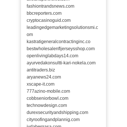
fashiontrandsnews.com
bbcreporters.com
cryptocasinoguid.com
leadingedgemarketingsolutionsmi.c
om
kastratigeneralcontractinginc.co
bestwholesalenfljerseysshop.com
openlivinglabdays14.com
ayurvedakonsultti-kari-nokela.com
antitraders.biz
aryanews24.com
xscape-it.com
777azino-mobile.com
cobbseniorbowl.com
technowdesign.com
durexsecurityandshipping.com
cityroofingandplannig.com
ivdabergasa.com