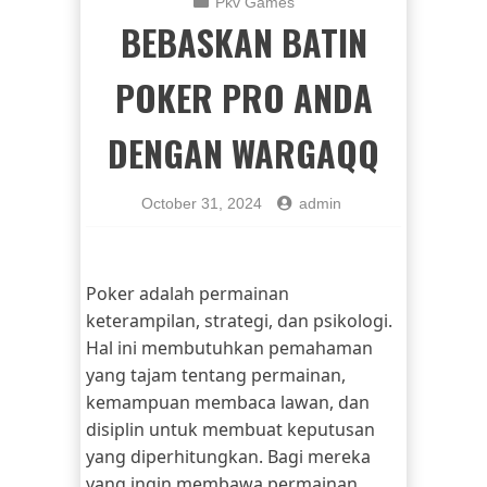
Pkv Games
BEBASKAN BATIN
POKER PRO ANDA
DENGAN WARGAQQ
October 31, 2024
admin
Poker adalah permainan
keterampilan, strategi, dan psikologi.
Hal ini membutuhkan pemahaman
yang tajam tentang permainan,
kemampuan membaca lawan, dan
disiplin untuk membuat keputusan
yang diperhitungkan. Bagi mereka
yang ingin membawa permainan