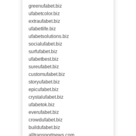
greenufabet.biz
ufabetcolor.biz
extraufabet.biz
ufabetlife.biz
ufabetsolutions.biz
socialufabet.biz
surfufabet.biz
ufabetbest.biz
sureufabet.biz
customufabet.biz
storyufabet.biz
epicufabet.biz
crystalufabet.biz
ufabetok.biz
everufabet.biz
crowdufabet.biz
buildufabet.biz
alltransportnews.com