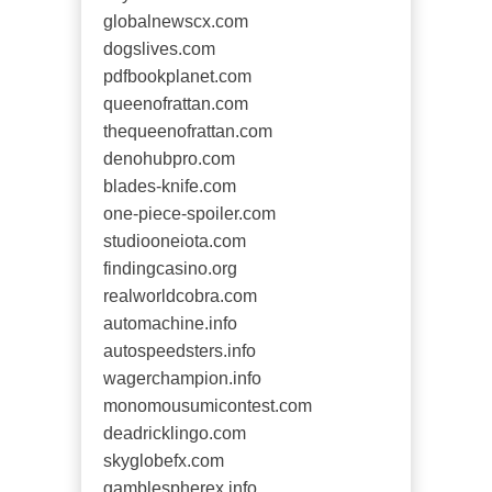
globalnewscx.com
dogslives.com
pdfbookplanet.com
queenofrattan.com
thequeenofrattan.com
denohubpro.com
blades-knife.com
one-piece-spoiler.com
studiooneiota.com
findingcasino.org
realworldcobra.com
automachine.info
autospeedsters.info
wagerchampion.info
monomousumicontest.com
deadricklingo.com
skyglobefx.com
gamblespherex.info