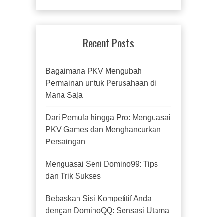
Recent Posts
Bagaimana PKV Mengubah
Permainan untuk Perusahaan di
Mana Saja
Dari Pemula hingga Pro: Menguasai
PKV Games dan Menghancurkan
Persaingan
Menguasai Seni Domino99: Tips
dan Trik Sukses
Bebaskan Sisi Kompetitif Anda
dengan DominoQQ: Sensasi Utama