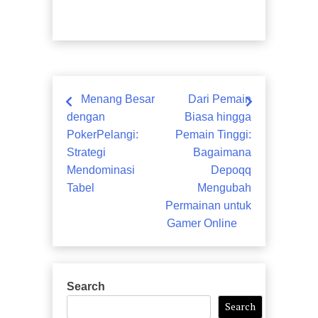
Post
Menang Besar
Dari Pemain
dengan
Biasa hingga
navigation
PokerPelangi:
Pemain Tinggi:
Strategi
Bagaimana
Mendominasi
Depoqq
Tabel
Mengubah
Permainan untuk
Gamer Online
Search
Search