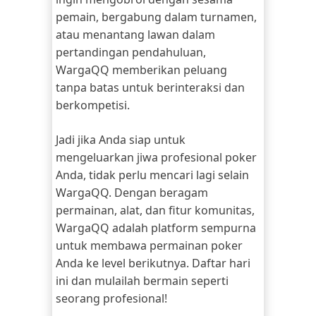
pemain, bergabung dalam turnamen,
atau menantang lawan dalam
pertandingan pendahuluan,
WargaQQ memberikan peluang
tanpa batas untuk berinteraksi dan
berkompetisi.
Jadi jika Anda siap untuk
mengeluarkan jiwa profesional poker
Anda, tidak perlu mencari lagi selain
WargaQQ. Dengan beragam
permainan, alat, dan fitur komunitas,
WargaQQ adalah platform sempurna
untuk membawa permainan poker
Anda ke level berikutnya. Daftar hari
ini dan mulailah bermain seperti
seorang profesional!