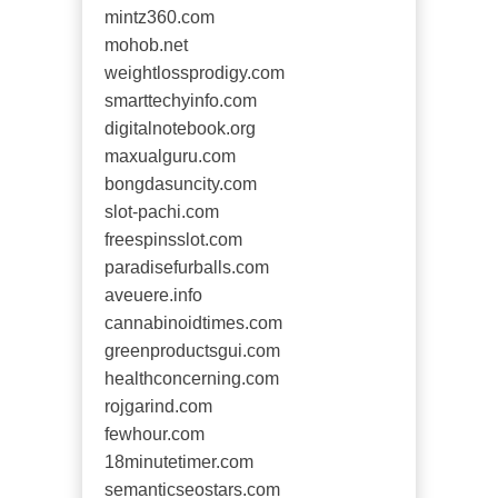
mintz360.com
mohob.net
weightlossprodigy.com
smarttechyinfo.com
digitalnotebook.org
maxualguru.com
bongdasuncity.com
slot-pachi.com
freespinsslot.com
paradisefurballs.com
aveuere.info
cannabinoidtimes.com
greenproductsgui.com
healthconcerning.com
rojgarind.com
fewhour.com
18minutetimer.com
semanticseostars.com