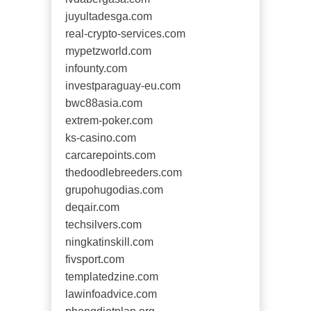
juyultadesga.com
real-crypto-services.com
mypetzworld.com
infounty.com
investparaguay-eu.com
bwc88asia.com
extrem-poker.com
ks-casino.com
carcarepoints.com
thedoodlebreeders.com
grupohugodias.com
deqair.com
techsilvers.com
ningkatinskill.com
fivsport.com
templatedzine.com
lawinfoadvice.com