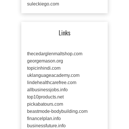
suleckiego.com
Links
thecedarglenmaltshop.com
georgemason.org
topicinhindi.com
uklanguageacademy.com
lindehealthcarefree.com
allbusinessjobs.info
top10products.net
pickabatours.com
beastmode-bodybuilding.com
financelplan.info
businessfuture.info