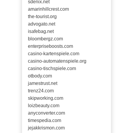
sdenix.net
amarinhillcrest.com
the-tourist.org
advogato.net
isafebag.net
bloombergz.com
enterpriseboosts.com
casino-kartenspiele.com
casino-automatenspiele.org
casino-tischspiele.com
otbody.com
jamestrust.net
trenz24.com
skipworking.com
loizbeauty.com
anyconverter.com
timespedia.com
jejakkrismon.com