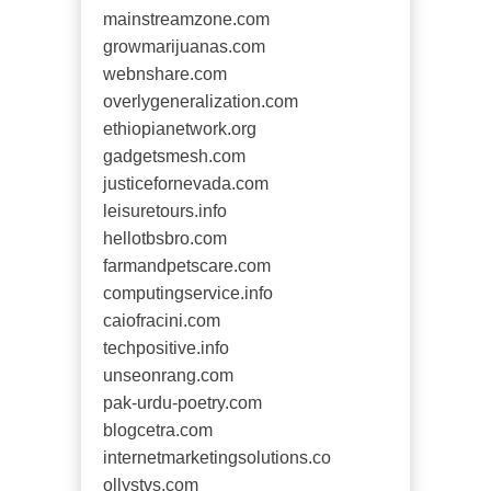
mainstreamzone.com
growmarijuanas.com
webnshare.com
overlygeneralization.com
ethiopianetwork.org
gadgetsmesh.com
justicefornevada.com
leisuretours.info
hellotbsbro.com
farmandpetscare.com
computingservice.info
caiofracini.com
techpositive.info
unseonrang.com
pak-urdu-poetry.com
blogcetra.com
internetmarketingsolutions.co
ollystvs.com