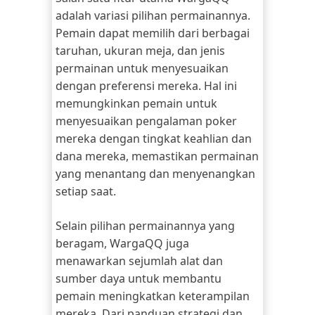
adalah variasi pilihan permainannya.
Pemain dapat memilih dari berbagai
taruhan, ukuran meja, dan jenis
permainan untuk menyesuaikan
dengan preferensi mereka. Hal ini
memungkinkan pemain untuk
menyesuaikan pengalaman poker
mereka dengan tingkat keahlian dan
dana mereka, memastikan permainan
yang menantang dan menyenangkan
setiap saat.
Selain pilihan permainannya yang
beragam, WargaQQ juga
menawarkan sejumlah alat dan
sumber daya untuk membantu
pemain meningkatkan keterampilan
mereka. Dari panduan strategi dan