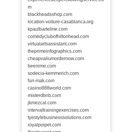
m
blackheadsshop.com
location-voiture-casablanca.org
kpaulbartelme.com
comedyclubofhiltonhead.com
virtualartsassistant.com
theprimeinfographics.com
cheapvaliumordernow.com
beenime.com
sodecia-kemmerich.com
fun-mak.com
casino888world.com
misterdbnb.com
jkmezcal.com
intervaltrainingexercises.com
tyestylebusinesssolutions.com
royalpoipet.com